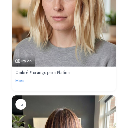
Try on
Ombré Morango para Platina
More
12