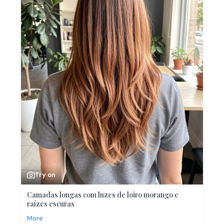
Try on
Camadas longas com luzes de loiro morango e
raízes escuras
More