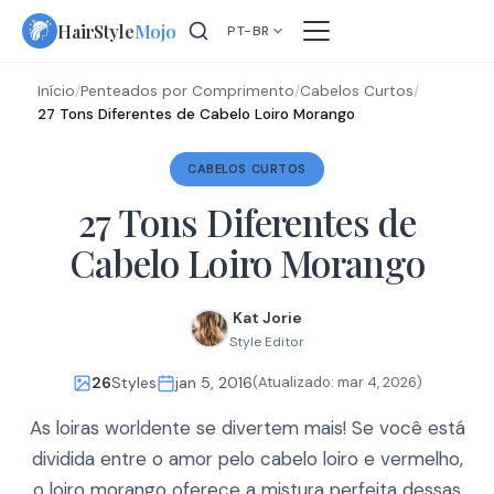
Skip
HairStyle
Mojo
PT-BR
to
content
Início
/
Penteados por Comprimento
/
Cabelos Curtos
/
27 Tons Diferentes de Cabelo Loiro Morango
CABELOS CURTOS
27 Tons Diferentes de
Cabelo Loiro Morango
Kat Jorie
Style Editor
26
Styles
jan 5, 2016
(Atualizado:
mar 4, 2026
)
As loiras worldente se divertem mais! Se você está
dividida entre o amor pelo cabelo loiro e vermelho,
o loiro morango oferece a mistura perfeita dessas