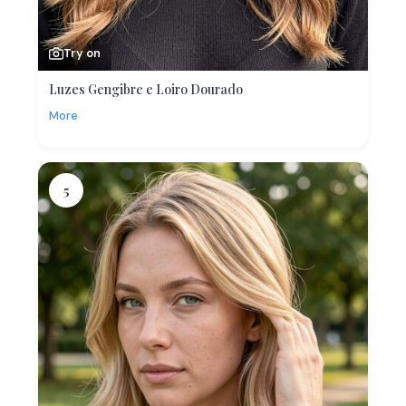
Try on
Luzes Gengibre e Loiro Dourado
More
5