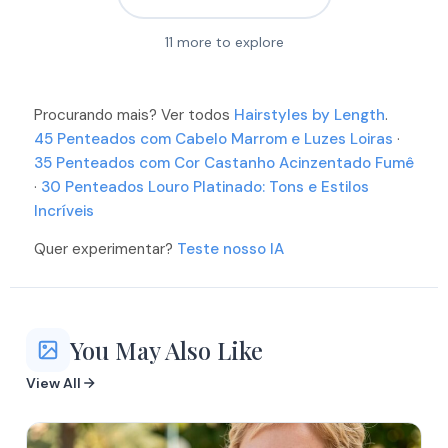
11
more to explore
Procurando mais? Ver todos
Hairstyles by Length
.
45 Penteados com Cabelo Marrom e Luzes Loiras
·
35 Penteados com Cor Castanho Acinzentado Fumê
·
30 Penteados Louro Platinado: Tons e Estilos
Incríveis
More
More
Quer experimentar?
Teste nosso IA
More
More
More
More
More
More
You May Also Like
View All
More
More