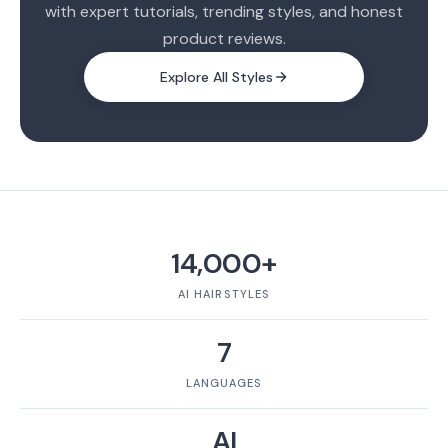
with expert tutorials, trending styles, and honest
product reviews.
Explore All Styles
14,000+
AI HAIRSTYLES
7
LANGUAGES
AI