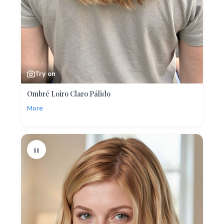
Try on
Ombré Loiro Claro Pálido
More
11