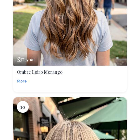
Try on
Ombré Loiro Morango
More
10