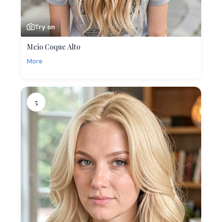
Try on
Meio Coque Alto
More
5