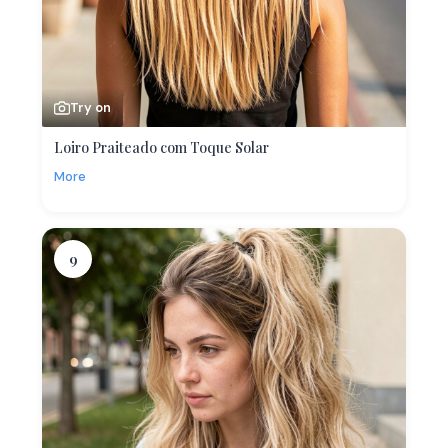
Try on
Loiro Praiteado com Toque Solar
More
9