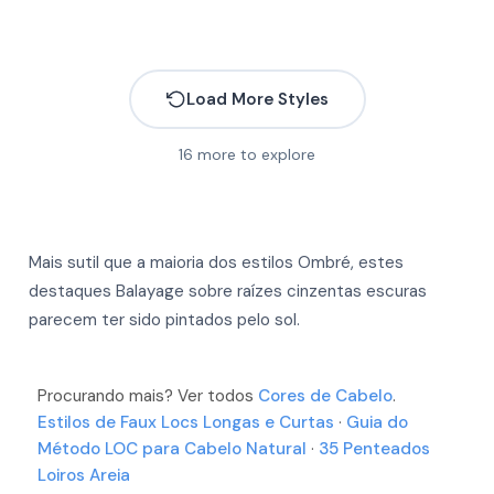
Load More Styles
16
more to explore
Mais sutil que a maioria dos estilos Ombré, estes
More
More
destaques Balayage sobre raízes cinzentas escuras
More
parecem ter sido pintados pelo sol.
More
More
More
More
More
Procurando mais? Ver todos
Cores de Cabelo
.
More
Estilos de Faux Locs Longas e Curtas
·
Guia do
More
More
Método LOC para Cabelo Natural
·
35 Penteados
More
Loiros Areia
More