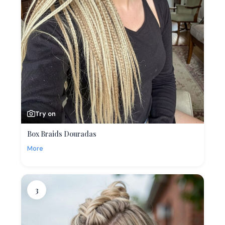
Try on
Box Braids Douradas
More
3