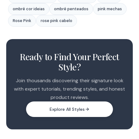
ombré cor ideias
ombré penteados
pink mechas
Rose Pink
rose pink cabelo
1
2
Ready to Find Your Perfect
3
Style?
Join thousands discovering their signature look
with expert tutorials, trending styles, and honest
product reviews.
Explore All Styles