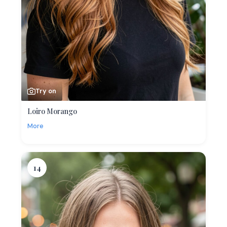
Try on
Loiro Morango
More
14