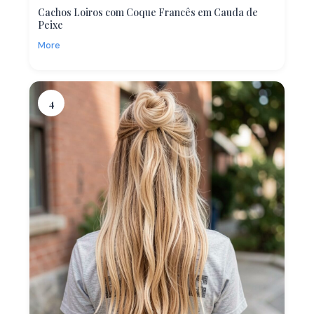
Cachos Loiros com Coque Francês em Cauda de
Peixe
More
4