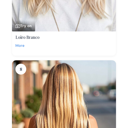
Try on
Loiro Branco
More
8