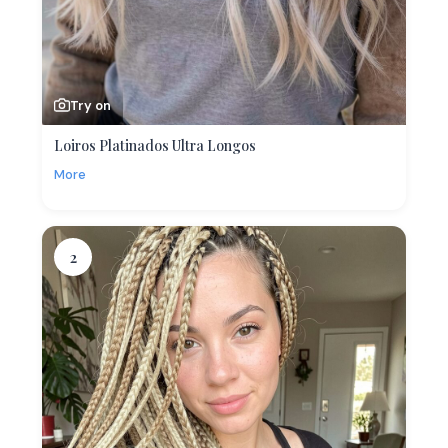
Try on
Loiros Platinados Ultra Longos
More
2