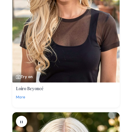
Try on
Loiro Beyoncé
More
11