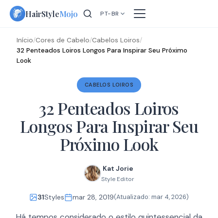
Skip
HairStyle
Mojo
PT-BR
to
content
Início
/
Cores de Cabelo
/
Cabelos Loiros
/
32 Penteados Loiros Longos Para Inspirar Seu Próximo
Look
CABELOS LOIROS
32 Penteados Loiros
Longos Para Inspirar Seu
Próximo Look
Kat Jorie
Style Editor
31
Styles
mar 28, 2019
(Atualizado:
mar 4, 2026
)
Há tempos considerado o estilo quintessencial da