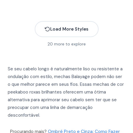
Load More Styles
20
more to explore
More
More
More
Se seu cabelo longo é naturalmente liso ou resistente a
More
More
ondulação com estilo, mechas Balayage podem não ser
More
o que melhor parece em seus fios. Essas mechas de cor
More
More
peekaboo roxas brilhantes oferecem uma ótima
More
More
alternativa para aprimorar seu cabelo sem ter que se
More
preocupar com uma linha de demarcação
More
More
desconfortável.
More
More
More
Procurando mais?
Ombré Preto e Cinza: Como Fazer
More