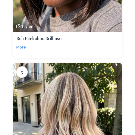
Try on
Bob Peekaboo Brilhoso
More
5