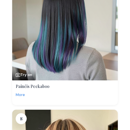
Try on
Painéis Peekaboo
More
8