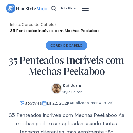
Skip
HairStyle
Mojo
PT-BR
to
content
Início
/
Cores de Cabelo
/
35 Penteados Incríveis com Mechas Peekaboo
CORES DE CABELO
35 Penteados Incríveis com
Mechas Peekaboo
Kat Jorie
Style Editor
35
Styles
jul 22, 2021
(Atualizado:
mar 4, 2026
)
35 Penteados Incríveis com Mechas Peekaboo As
mechas podem ser aplicadas usando tantas
técnicas diferentes, mas geralmente são