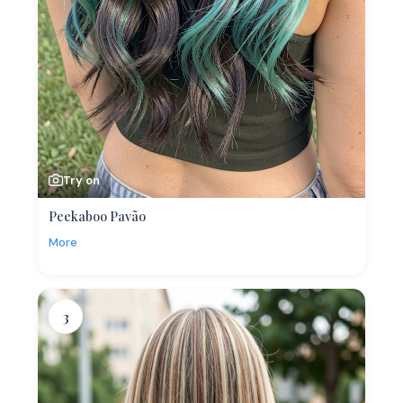
Try on
Peekaboo Pavão
More
3