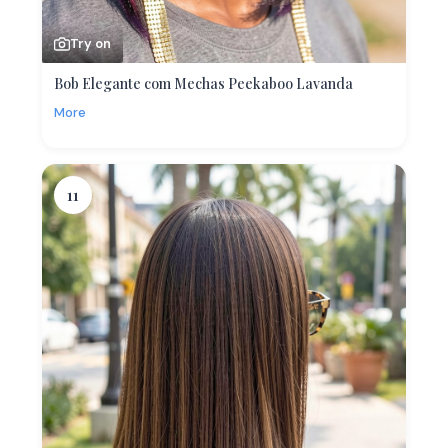
Try on
Bob Elegante com Mechas Peekaboo Lavanda
More
11