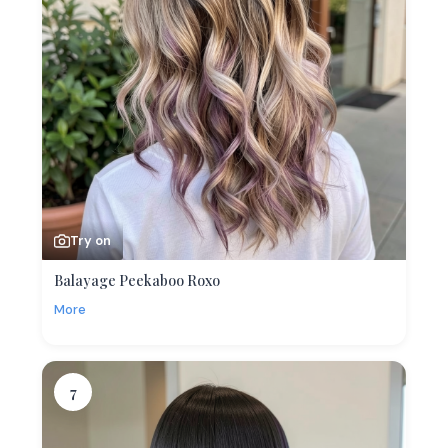
Try on
Balayage Peekaboo Roxo
More
7