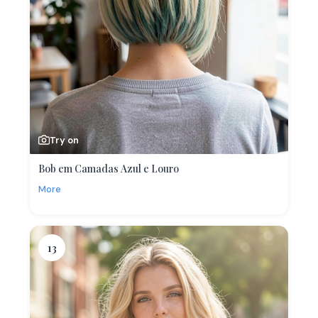
Try on
Bob em Camadas Azul e Louro
More
13