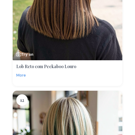
Try on
Lob Reto com Peekaboo Louro
More
12