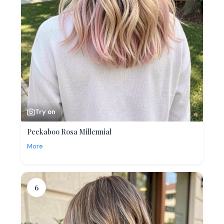
Try on
Peekaboo Rosa Millennial
More
6