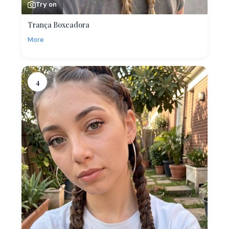
Try on
Trança Boxeadora
More
4