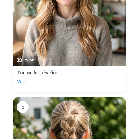
Try on
Trança de Três Fios
More
2