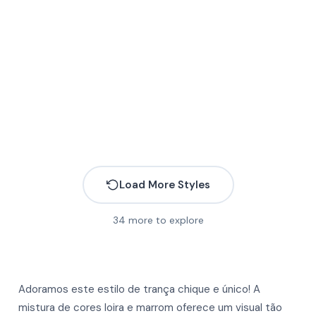
More
More
More
More
More
More
More
More
More
Load More Styles
More
More
More
34
more to explore
More
More
More
More
More
More
Adoramos este estilo de trança chique e único! A
More
More
mistura de cores loira e marrom oferece um visual tão
More