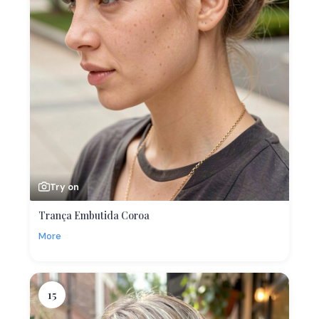
Try on
Trança Embutida Coroa
More
15