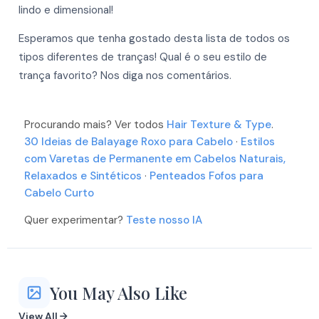
lindo e dimensional!
More
More
More
More
Esperamos que tenha gostado desta lista de todos os
More
tipos diferentes de tranças! Qual é o seu estilo de
More
More
More
trança favorito? Nos diga nos comentários.
More
Procurando mais? Ver todos
Hair Texture & Type
.
30 Ideias de Balayage Roxo para Cabelo
·
Estilos
More
com Varetas de Permanente em Cabelos Naturais,
Relaxados e Sintéticos
·
Penteados Fofos para
More
More
Cabelo Curto
Quer experimentar?
Teste nosso IA
You May Also Like
View All