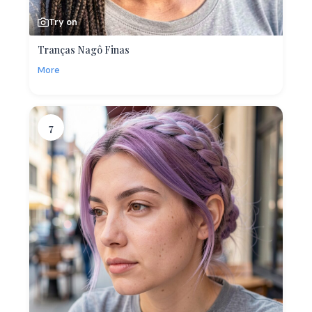
Try on
Tranças Nagô Finas
More
7