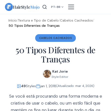
Skip
HairStyle
Mojo
PT-BR
to
content
Início
/
Textura e Tipo de Cabelo
/
Cabelos Cacheados
/
50 Tipos Diferentes de Tranças
CABELOS CACHEADOS
50 Tipos Diferentes de
Tranças
Kat Jorie
Style Editor
49
Styles
jan 1, 2018
(Atualizado:
mar 4, 2026
)
Se você está procurando uma forma moderna e
criativa de usar o cabelo, ou um estilo fácil que
mantém os fios no lugar durante todo o dia, os