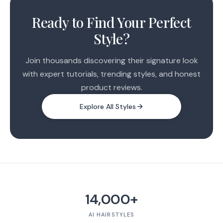
1
2
Ready to Find Your Perfect
3
Style?
4
Join thousands discovering their signature look
with expert tutorials, trending styles, and honest
product reviews.
Explore All Styles
14,000+
AI HAIRSTYLES