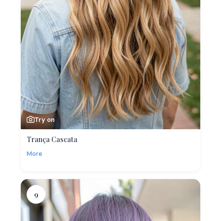
Try on
Trança Cascata
More
9