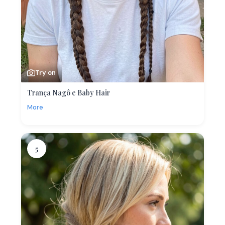
Try on
Trança Nagô e Baby Hair
More
5