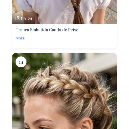
Try on
Trança Embutida Cauda de Peixe
More
14