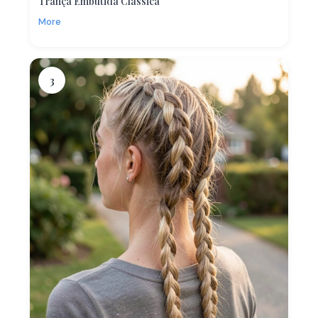
Trança Embutida Clássica
More
3