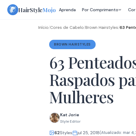
Skip
HairStyle
Mojo
Aprenda
Por Comprimento
Cor
to
content
Início
/
Cores de Cabelo
/
Brown Hairstyles
/
63 Pent
BROWN HAIRSTYLES
63 Penteado
Raspados pa
Mulheres
Kat Jorie
Style Editor
62
Styles
jul 25, 2018
(Atualizado:
mar 4,