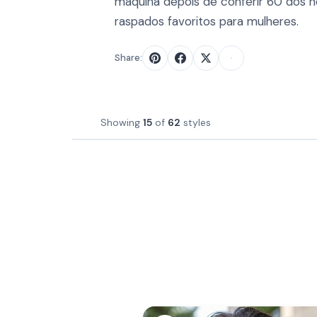
máquina depois de conferir 60 dos 
raspados favoritos para mulheres.
Share:
Showing
15
of
62
styles