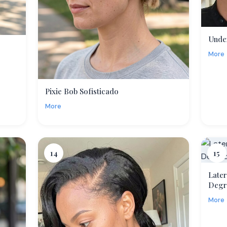
Under
More
Pixie Bob Sofisticado
More
14
15
Late
Degr
More