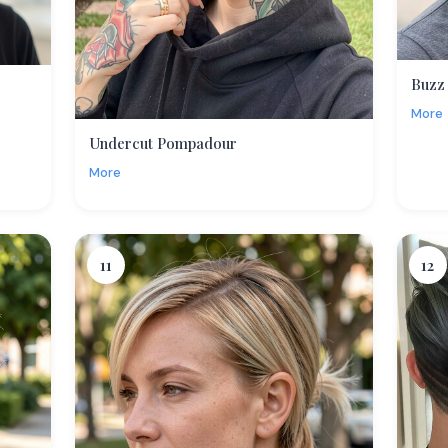
Buzz 
More
Undercut Pompadour
More
11
12