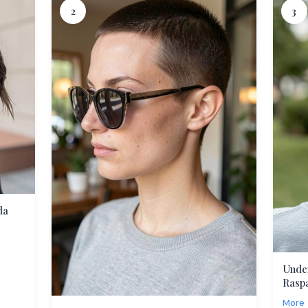
2
3
da
Unde
Rasp
More