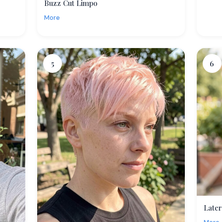
Buzz Cut Limpo
More
5
6
Later