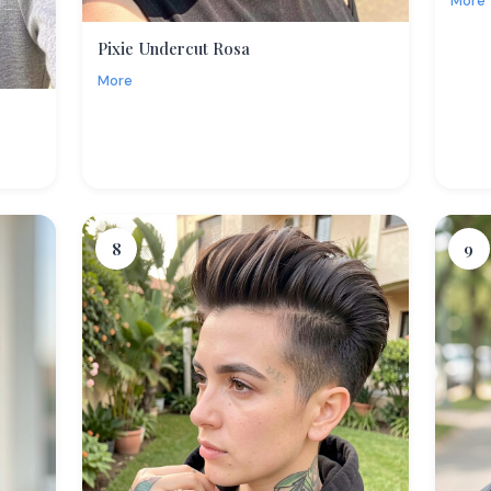
More
Pixie Undercut Rosa
More
8
9