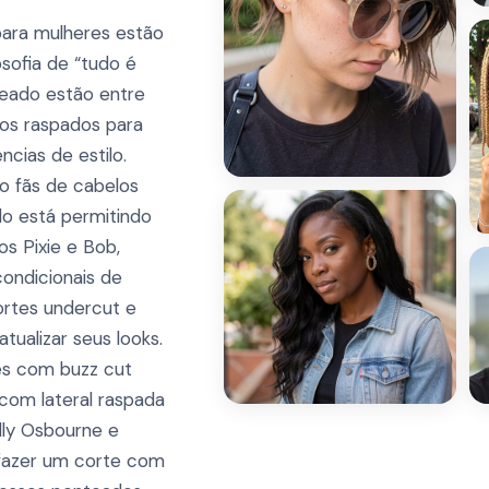
ara mulheres estão
ofia de “tudo é
ateado estão entre
dos raspados para
cias de estilo.
o fãs de cabelos
do está permitindo
os Pixie e Bob,
ondicionais de
ortes undercut e
tualizar seus looks.
des com buzz cut
om lateral raspada
lly Osbourne e
 fazer um corte com