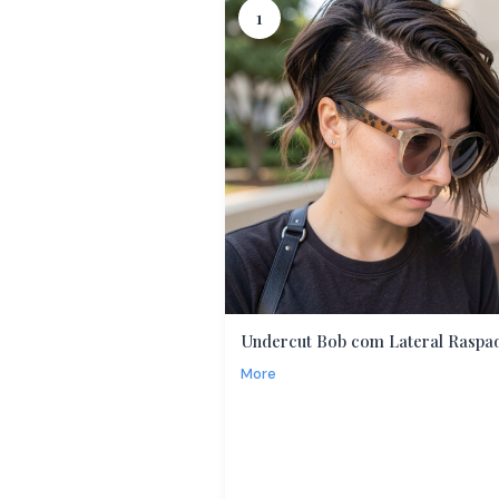
1
Undercut Bob com Lateral Raspa
More