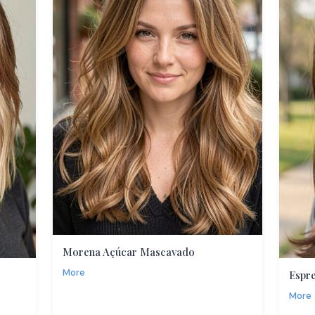
Morena Açúcar Mascavado
More
Espre
More