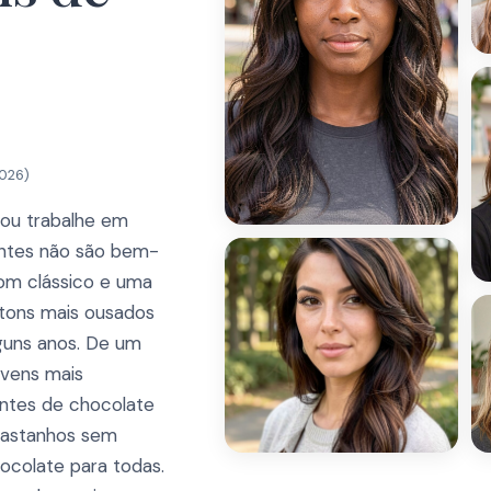
2026
)
 ou trabalhe em
antes não são bem-
tom clássico e uma
 tons mais ousados
guns anos. De um
ovens mais
entes de chocolate
castanhos sem
ocolate para todas.