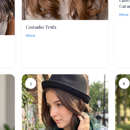
Choc
Cara
More
Castanho Trufa
More
5
6