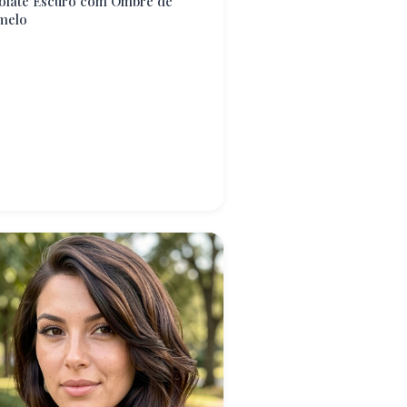
olate Escuro com Ombré de
melo