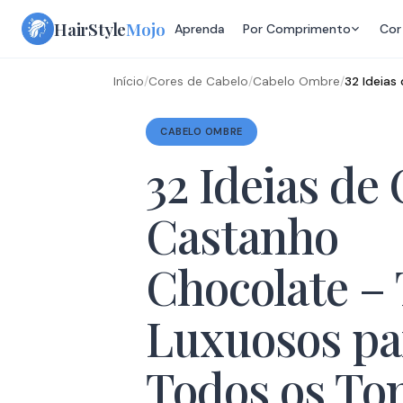
Skip
HairStyle
Mojo
Aprenda
Por Comprimento
Cor
to
content
Início
/
Cores de Cabelo
/
Cabelo Ombre
/
32 Ideias
CABELO OMBRE
32 Ideias de
Castanho
Chocolate –
Luxuosos pa
Todos os To