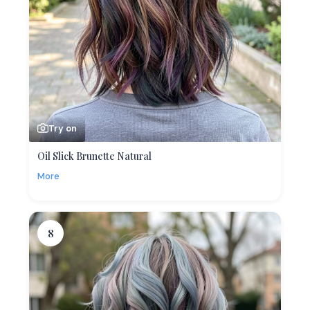
Try on
Oil Slick Brunette Natural
More
8