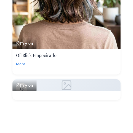
Try on
Oil Slick Empoeirado
More
Try on
15