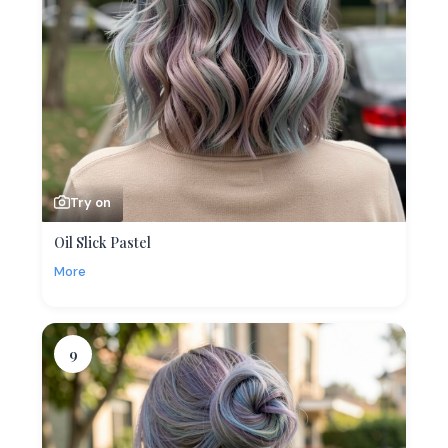
Try on
Oil Slick Pastel
More
9