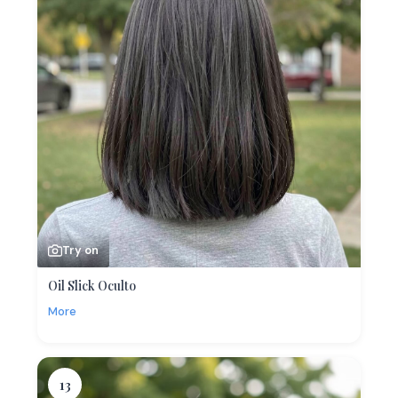
Try on
Oil Slick Oculto
More
13