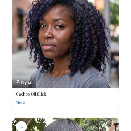
Try on
Cachos Oil Slick
More
4