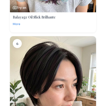
Try on
Balayage Oil Slick Brilhante
More
6