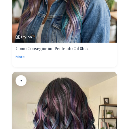
Try on
Como Conseguir um Penteado Oil Slick
More
2