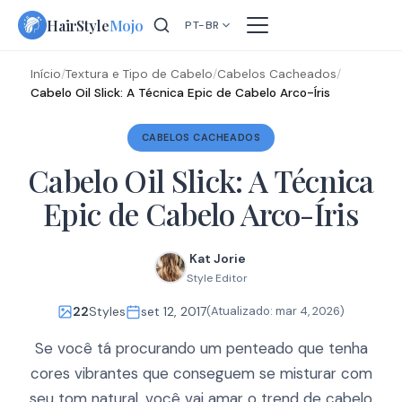
Skip
HairStyle
Mojo
PT-BR
to
content
Início
/
Textura e Tipo de Cabelo
/
Cabelos Cacheados
/
Cabelo Oil Slick: A Técnica Epic de Cabelo Arco-Íris
CABELOS CACHEADOS
Cabelo Oil Slick: A Técnica
Epic de Cabelo Arco-Íris
Kat Jorie
Style Editor
22
Styles
set 12, 2017
(Atualizado:
mar 4, 2026
)
Se você tá procurando um penteado que tenha
cores vibrantes que conseguem se misturar com
seu tom natural, você vai amar o trend de cabelo