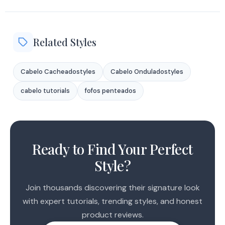
Related Styles
Cabelo Cacheadostyles
Cabelo Onduladostyles
cabelo tutorials
fofos penteados
1
2
Ready to Find Your Perfect
Style?
Join thousands discovering their signature look
with expert tutorials, trending styles, and honest
product reviews.