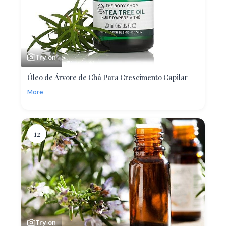
Try on
Óleo de Árvore de Chá Para Crescimento Capilar
More
12
Try on