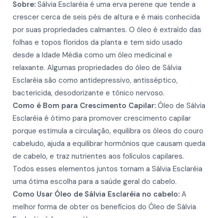
Sobre:
Sálvia Esclaréia
é uma erva perene que tende a
crescer cerca de seis pés de altura e é mais conhecida
More
More
por suas propriedades calmantes. O óleo é extraído das
More
More
folhas e topos floridos da planta e tem sido usado
More
desde a Idade Média como um óleo medicinal e
relaxante. Algumas propriedades do óleo de Sálvia
Esclaréia são como antidepressivo, antisséptico,
bactericida, desodorizante e tônico nervoso.
Como é Bom para Crescimento Capilar:
Óleo de Sálvia
Esclaréia é ótimo para promover crescimento capilar
porque estimula a circulação, equilibra os óleos do couro
cabeludo, ajuda a equilibrar hormônios que causam queda
de cabelo, e traz nutrientes aos folículos capilares.
Todos esses elementos juntos tornam a Sálvia Esclaréia
uma ótima escolha para a saúde geral do cabelo.
Como Usar Óleo de Sálvia Esclaréia no cabelo:
A
melhor forma de obter os benefícios do Óleo de Sálvia