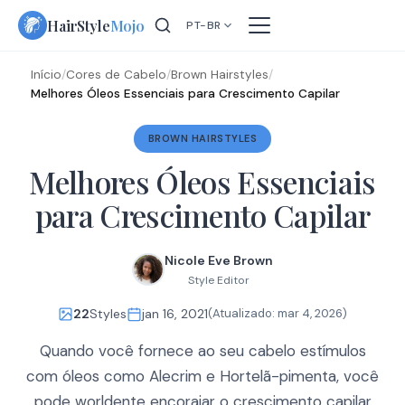
Skip
HairStyle
Mojo
PT-BR
to
content
Início
/
Cores de Cabelo
/
Brown Hairstyles
/
Melhores Óleos Essenciais para Crescimento Capilar
BROWN HAIRSTYLES
Melhores Óleos Essenciais
para Crescimento Capilar
Nicole Eve Brown
Style Editor
22
Styles
jan 16, 2021
(Atualizado:
mar 4, 2026
)
Quando você fornece ao seu cabelo estímulos
com óleos como Alecrim e Hortelã-pimenta, você
pode worldente encorajar o crescimento capilar