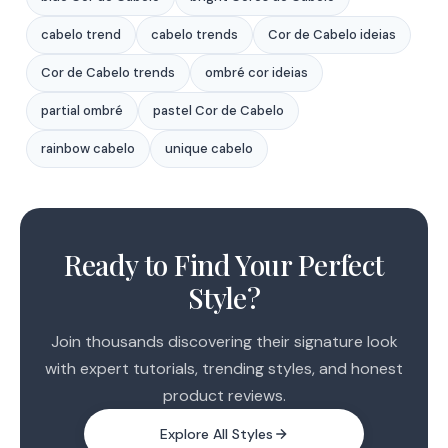
cabelo trend
cabelo trends
Cor de Cabelo ideias
Cor de Cabelo trends
ombré cor ideias
partial ombré
pastel Cor de Cabelo
rainbow cabelo
unique cabelo
1
2
Ready to Find Your Perfect
Style?
Join thousands discovering their signature look
with expert tutorials, trending styles, and honest
product reviews.
Explore All Styles