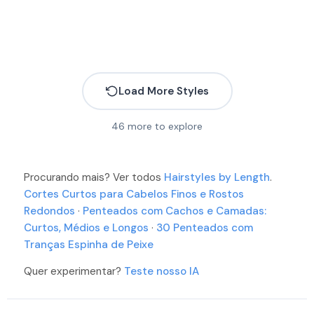
More
More
More
More
More
More
More
More
More
More
Load More Styles
More
46
more to explore
More
More
More
More
Procurando mais? Ver todos
Hairstyles by Length
.
More
Cortes Curtos para Cabelos Finos e Rostos
Redondos
·
Penteados com Cachos e Camadas:
More
More
Curtos, Médios e Longos
·
30 Penteados com
More
More
More
Tranças Espinha de Peixe
More
More
More
More
More
Quer experimentar?
Teste nosso IA
More
More