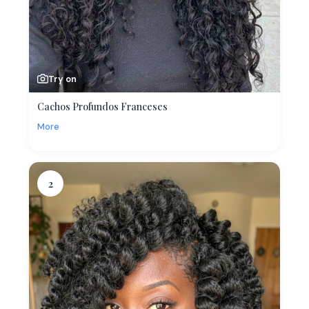
Try on
Cachos Profundos Franceses
More
2