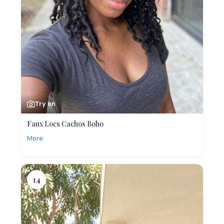
Try on
Faux Locs Cachos Boho
More
14