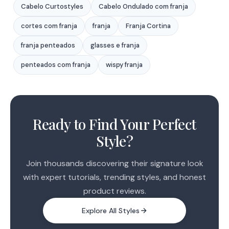
Cabelo Curtostyles
Cabelo Ondulado com franja
cortes com franja
franja
Franja Cortina
franja penteados
glasses e franja
penteados com franja
wispy franja
1
2
Ready to Find Your Perfect
3
Style?
4
5
Join thousands discovering their signature look
with expert tutorials, trending styles, and honest
product reviews.
Explore All Styles