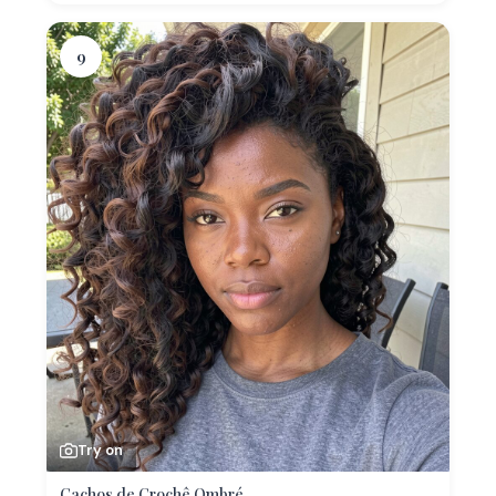
9
Try on
Cachos de Crochê Ombré