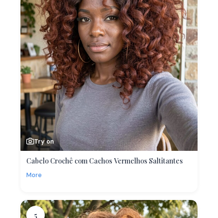
Try on
Cabelo Crochê com Cachos Vermelhos Saltitantes
More
5