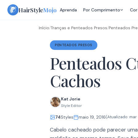
Skip
HairStyle
Mojo
Aprenda
Por Comprimento
Cor
to
content
Início
/
Tranças e Penteados Presos
/
Penteados Pr
PENTEADOS PRESOS
Penteados C
Cachos
Kat Jorie
Style Editor
74
Styles
maio 19, 2016
(Atualizado:
mar 
Cabelo cacheado pode parecer uma