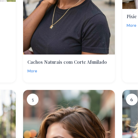
Pixie
More
Cachos Naturais com Corte Afunilado
More
5
6