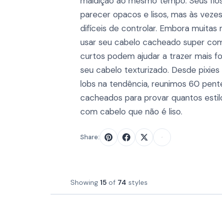
maldição ao mesmo tempo. Seus fi
parecer opacos e lisos, mas às vez
difíceis de controlar. Embora muitas
usar seu cabelo cacheado super comp
curtos podem ajudar a trazer mais f
seu cabelo texturizado. Desde pixie
lobs na tendência, reunimos 60 pent
cacheados para provar quantos estil
com cabelo que não é liso.
Share:
Showing
15
of
74
styles