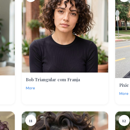
Bob Triangular com Franja
Pixie
More
More
11
12