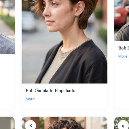
Bob 
More
Bob Ondulado Empilhado
More
8
9