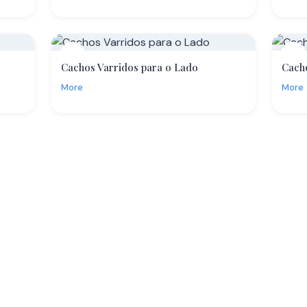
14
15
Cachos Varridos para o Lado
Cach
More
More