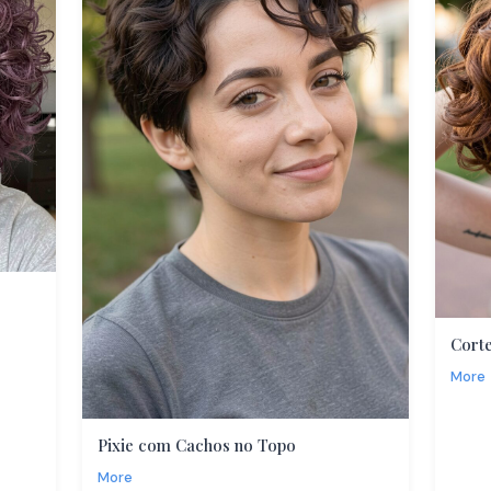
Cort
More
Pixie com Cachos no Topo
More