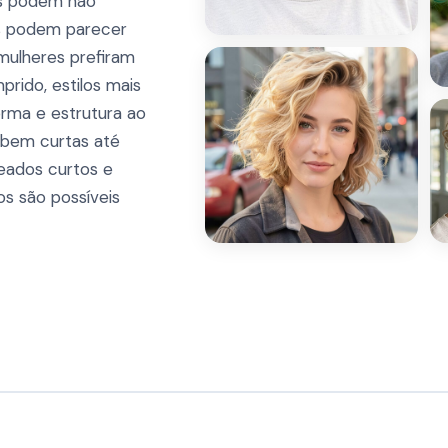
os podem não
es podem parecer
 mulheres prefiram
rido, estilos mais
orma e estrutura ao
s bem curtas até
eados curtos e
os são possíveis