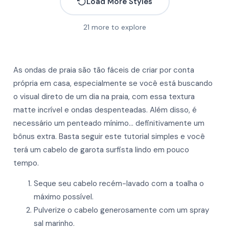
Load More Styles
21
more to explore
More
More
As ondas de praia são tão fáceis de criar por conta
More
More
própria em casa, especialmente se você está buscando
More
o visual direto de um dia na praia, com essa textura
More
More
matte incrível e ondas despenteadas. Além disso, é
More
More
necessário um penteado mínimo… definitivamente um
bônus extra. Basta seguir este tutorial simples e você
More
More
More
terá um cabelo de garota surfista lindo em pouco
More
More
tempo.
More
More
Seque seu cabelo recém-lavado com a toalha o
More
More
máximo possível.
More
Pulverize o cabelo generosamente com um spray
sal marinho.