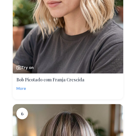
Try on
Bob Picotado com Franja Crescida
More
6