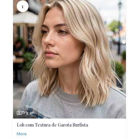
1
Try on
Lob com Textura de Garota Surfista
More