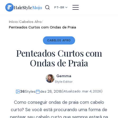
Skip
HairStyle
Mojo
PT-BR
to
content
Início
/
Cabelos Afro
/
Penteados Curtos com Ondas de Praia
CABELOS AFRO
Penteados Curtos com
Ondas de Praia
Gemma
Style Editor
36
Styles
dez 28, 2018
(Atualizado:
mar 4, 2026
)
Como conseguir ondas de praia com cabelo
curto? Se você está procurando uma forma de
pentear seu cabelo curto que sempre estará na