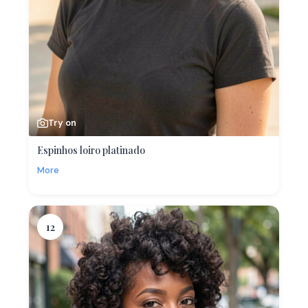
Try on
Espinhos loiro platinado
More
12