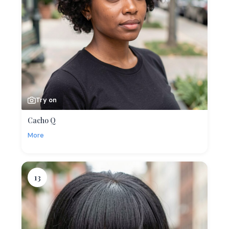
Try on
Cacho Q
More
13