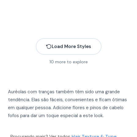
Load More Styles
10
more to explore
Auréolas com tranças também têm sido uma grande
tendência. Elas são fáceis, convenientes e ficam ótimas
em qualquer pessoa. Adicione flores e pinos de cabelo
More
fofos para dar um toque especial a este look.
More
More
More
More
Procurando mais? Ver todos
Hair Texture & Type
.