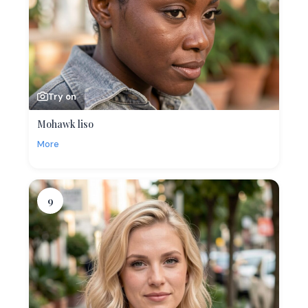
Try on
Mohawk liso
More
9