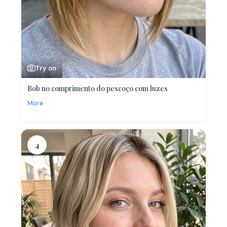
Try on
Bob no comprimento do pescoço com luzes
More
4