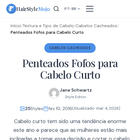
Skip
HairStyle
Mojo
PT-BR
to
content
Início
/
Textura e Tipo de Cabelo
/
Cabelos Cacheados
/
Penteados Fofos para Cabelo Curto
CABELOS CACHEADOS
Penteados Fofos para
Cabelo Curto
Jane Schwartz
Style Editor
25
Styles
fev 10, 2016
(Atualizado:
mar 4, 2026
)
Cabelo curto tem sido uma tendência enorme
este ano e parece que as mulheres estão mais
inclinadas a tomar essa decisão e cortar o cabelo.