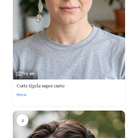
Try on
Corte tigela super curto
More
2