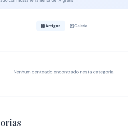
eado com nossa ferramenta de IA grátis
Artigos
Galeria
Nenhum penteado encontrado nesta categoria.
Penteados Presos
Side Hairstyles
orias
3 Estilos
3 Estilos