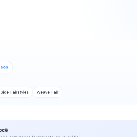
esos
Side Hairstyles
Weave Hair
você