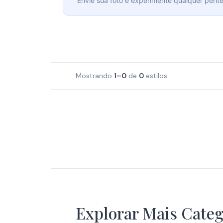
Envie sua foto e experimente qualquer pent
Mostrando
1–0
de
0
estilos
Crochet Braids
Explorar Mais Categ
10 Estilos