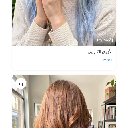
Try on
الأزرق الكاريبي
More
14