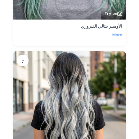
Try on
الأومبير بيتالي الفيروزي
More
7