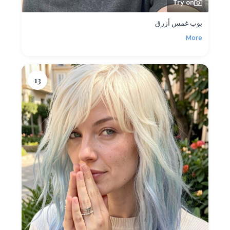
Try on
بوب غمس أزرق
More
13