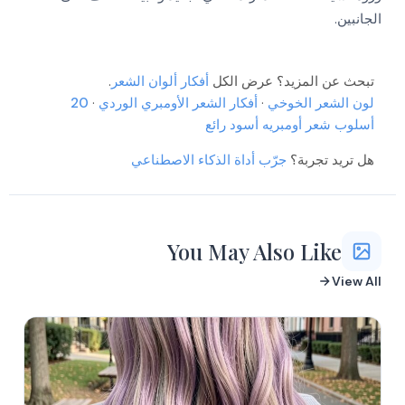
More
More
الجانبين.
More
More
More
More
تبحث عن المزيد؟ عرض الكل
أفكار ألوان الشعر
.
More
لون الشعر الخوخي
·
أفكار الشعر الأومبري الوردي
·
20
More
More
أسلوب شعر أومبريه أسود رائع
More
هل تريد تجربة؟
جرّب أداة الذكاء الاصطناعي
You May Also Like
View All