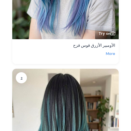
Try on
الأومبير الأزرق قوس قزح
More
2