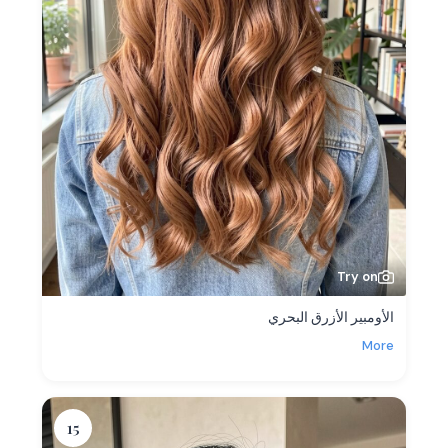
Try on
الأومبير الأزرق البحري
More
15