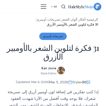
Skip
HairStyle
Mojo
AR
to
content
الرئيسية
/
أفكار ألوان الشعر
/
تسريحات أومبري
/
31 فكرة لتلوين الشعر بالأومبير الأزرق
تسريحات أومبري
31 فكرة لتلوين الشعر بالأومبير
الأزرق
Kat Jorie
Style Editor
)
Mar 6, 2026
(Updated:
Mar 5, 2026
Styles
30
إذا كنتِ تفكرين في إضافة لون أومبير أزرق إلى تسريحة
شعرك، فلا يوجد وقت أفضل من الآن! شهدت العقود
الماضية زيادة في الاتجاهات الجريئة للشعر، ومن الشعر