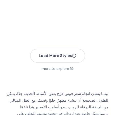
Load More Styles
more to explore
15
بينما ينشئ اتجاه شعر قوس قزح بعض الأنماط الحديثة جدًا، يمكن
More
للظلال الصحيحة أن تنشئ مظهرًا حلوًا وقديمًا. مع الظل المثالي
More
من البيضة الزرقاء للروبن، يبدو أسلوب الأومبير هذا ناعمًا
More
More
ورومانسيًا، خاصة عند ارتدائه في تجعيد وتثبيته للخلف على