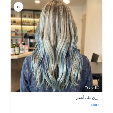
11
Try on
أزرق على أشقر
More