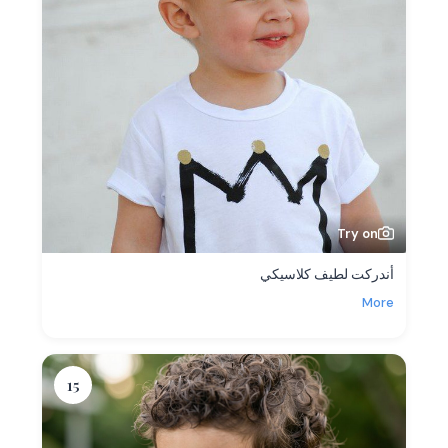
Try on
أندركت لطيف كلاسيكي
More
15