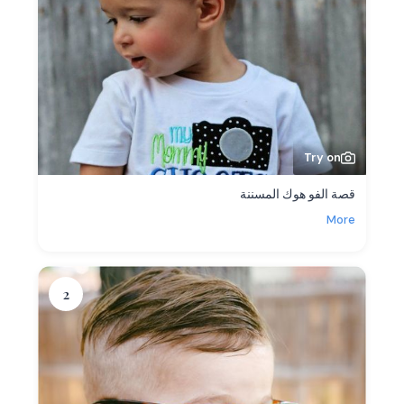
Try on
قصة الفو هوك المسننة
More
2