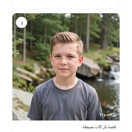
3
Try on
قصة باز كات بسيطة