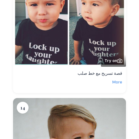
Try on
قصة تسريح مع خط صلب
More
14