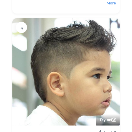
More
4
Try on
فيد موهوك