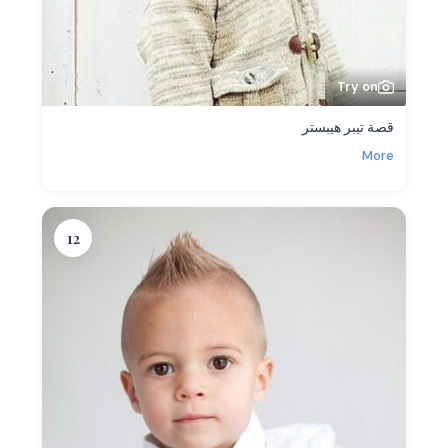
Try on
قصة تيبر هيبستر
More
12