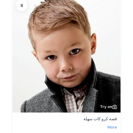
8
Try on
قصة كرو كات سهلة
More