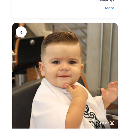
More
5
Try on