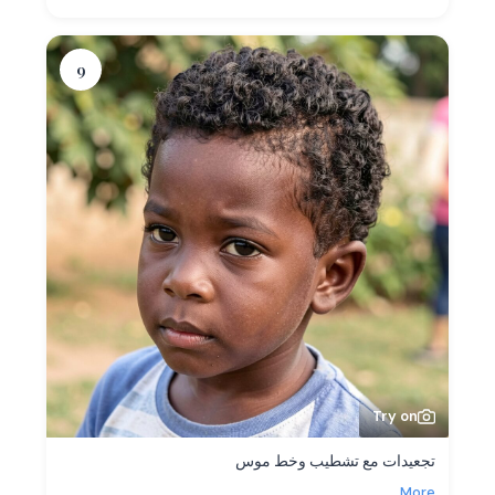
9
Try on
تجعيدات مع تشطيب وخط موس
More