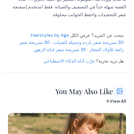
More
More
القصة سهلة جداً في التصفيف والصيانة. فقط استخدم إسفنجة
More
More
شعر للتجعيدات واحفظ الجوانب محلوقة.
More
More
More
More
تبحث عن المزيد؟ عرض الكل
Hairstyles by Age
.
More
More
30 تسريحة شعر باردة وجميلة للفتيات
·
30 تسريحة شعر
رائعة للأولاد الصغار
·
35 تسريحة شعر فتاة الزهور
More
هل تريد تجربة؟
جرّب أداة الذكاء الاصطناعي
More
You May Also Like
View All