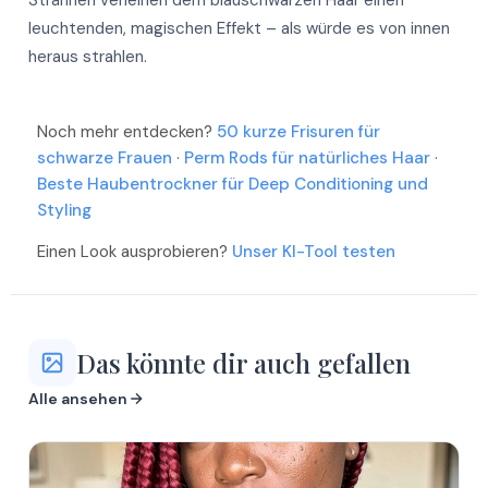
Strähnen verleihen dem blauschwarzen Haar einen
Mehr
Mehr
leuchtenden, magischen Effekt – als würde es von innen
Mehr
Mehr
heraus strahlen.
Mehr
Mehr
Mehr
Mehr
Noch mehr entdecken?
50 kurze Frisuren für
Mehr
schwarze Frauen
·
Perm Rods für natürliches Haar
·
Mehr
Mehr
Beste Haubentrockner für Deep Conditioning und
Mehr
Styling
Einen Look ausprobieren?
Unser KI-Tool testen
Das könnte dir auch gefallen
Alle ansehen