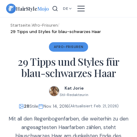
Skip
HairStyle
Mojo
DE
to
content
Startseite
/
Afro-Frisuren
/
29 Tipps und Styles für blau-schwarzes Haar
AFRO-FRISUREN
29 Tipps und Styles für
blau-schwarzes Haar
Kat Jorie
Stil-Redakteurin
28
Stile
Nov. 14, 2016
(Aktualisiert:
Feb. 21, 2026
)
Mit all den Regenbogenfarben, die weiterhin zu den
angesagtesten Haarfarben zählen, steht
blauschwarzes Haar am dunkelsten Ende des