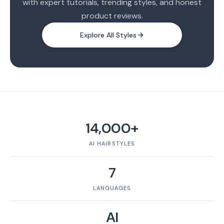
with expert tutorials, trending styles, and honest
product reviews.
Explore All Styles
14,000+
AI HAIRSTYLES
7
LANGUAGES
AI