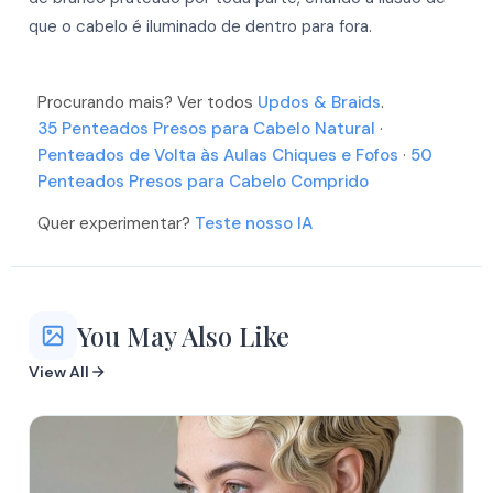
More
More
que o cabelo é iluminado de dentro para fora.
More
More
More
More
Procurando mais? Ver todos
Updos & Braids
.
More
35 Penteados Presos para Cabelo Natural
·
More
More
Penteados de Volta às Aulas Chiques e Fofos
·
50
More
Penteados Presos para Cabelo Comprido
Quer experimentar?
Teste nosso IA
You May Also Like
View All