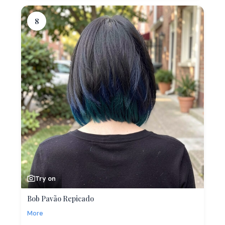
8
Try on
Bob Pavão Repicado
More