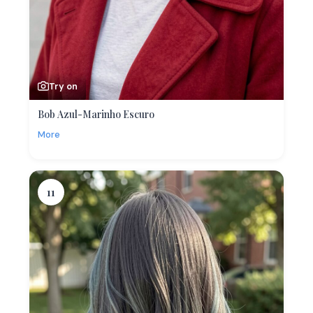
Try on
Bob Azul-Marinho Escuro
More
11