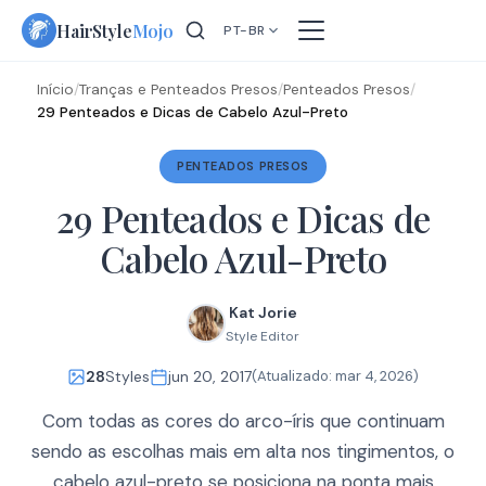
Skip
HairStyle
Mojo
PT-BR
to
content
Início
/
Tranças e Penteados Presos
/
Penteados Presos
/
29 Penteados e Dicas de Cabelo Azul-Preto
PENTEADOS PRESOS
29 Penteados e Dicas de
Cabelo Azul-Preto
Kat Jorie
Style Editor
28
Styles
jun 20, 2017
(Atualizado:
mar 4, 2026
)
Com todas as cores do arco-íris que continuam
sendo as escolhas mais em alta nos tingimentos, o
cabelo azul-preto se posiciona na ponta mais