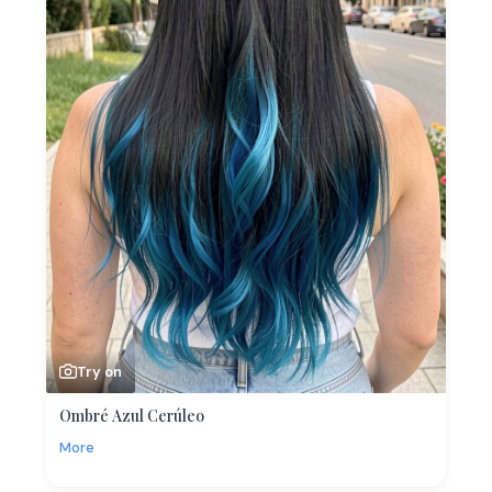
Try on
Ombré Azul Cerúleo
More