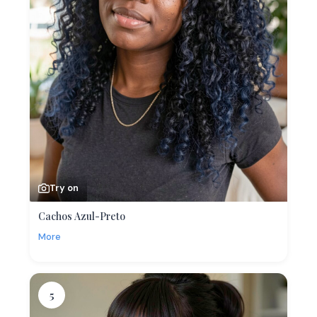
Try on
Cachos Azul-Preto
More
5