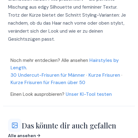
Mehr
Mischung aus edgy Silhouette und femininer Textur.
Mehr
Mehr
Trotz der Kürze bietet der Schnitt Styling-Varianten: Je
Mehr
Mehr
nachdem, ob du das Haar nach vorne oder oben stylst,
Mehr
verändert sich der Look und wie er zu deinen
Mehr
Mehr
Gesichtszügen passt.
Mehr
Mehr
Mehr
Mehr
Noch mehr entdecken? Alle ansehen
Hairstyles by
Mehr
Length
.
30 Undercut-Frisuren für Männer
·
Kurze Frisuren
·
Kurze Frisuren für Frauen über 50
Einen Look ausprobieren?
Unser KI-Tool testen
Das könnte dir auch gefallen
Alle ansehen