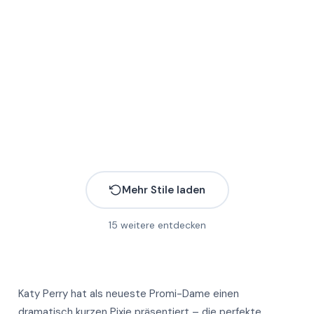
Mehr Stile laden
15
weitere entdecken
Katy Perry hat als neueste Promi-Dame einen
Mehr
dramatisch kurzen Pixie präsentiert – die perfekte