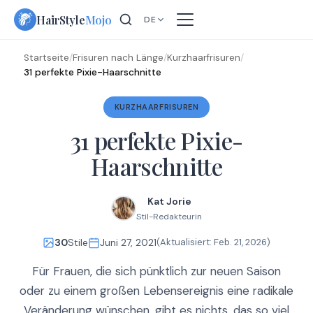
Skip
HairStyle
Mojo
DE
to
content
Startseite
/
Frisuren nach Länge
/
Kurzhaarfrisuren
/
31 perfekte Pixie-Haarschnitte
KURZHAARFRISUREN
31 perfekte Pixie-
Haarschnitte
Kat Jorie
Stil-Redakteurin
30
Stile
Juni 27, 2021
(Aktualisiert:
Feb. 21, 2026
)
Für Frauen, die sich pünktlich zur neuen Saison
oder zu einem großen Lebensereignis eine radikale
Veränderung wünschen, gibt es nichts, das so viel