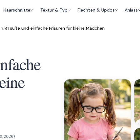
Haarschnitte
Textur & Typ
Flechten & Updos
Anlass
en
/
41 süße und einfache Frisuren für kleine Mädchen
infache
leine
21, 2026
)