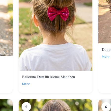
Doppe
Mehr
Ballerina-Dutt für kleine Mädchen
Mehr
5
6