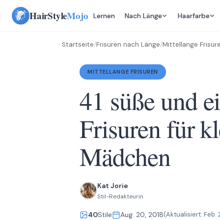
Skip
HairStyle
Mojo
Lernen
Nach Länge
Haarfarbe
to
content
Startseite
/
Frisuren nach Länge
/
Mittellange Frisur
MITTELLANGE FRISUREN
41 süße und e
Frisuren für k
Mädchen
Kat Jorie
Stil-Redakteurin
40
Stile
Aug. 20, 2018
(Aktualisiert:
Feb. 