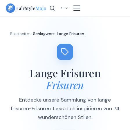
Skip
HairStyle
Mojo
DE
to
content
Startseite
Schlagwort: Lange Frisuren
Lange Frisuren
Frisuren
Entdecke unsere Sammlung von lange
frisuren-Frisuren. Lass dich inspirieren von 74
wunderschönen Stilen.