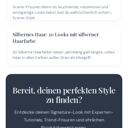
Scene-Frisuren Wenn du leuchtende, voluminöse und
einzigartige Looks liebst, bist du wahrscheinlich schon im
Scene-Style…
Silbernes Haar: 30 Looks mit silberner
Haarfarbe
30 Silberne Haarfärbe-Ideen Jahrelang galt langes, volles
Haar in allen Farben außer Grau als Inbegriff…
Bereit, deinen perfekten Style
zu finden?
Entdecke deinen Signature-Look mit Experten-
Tutorials, Trend-Frisuren und ehrlichen
Produktbewertungen.