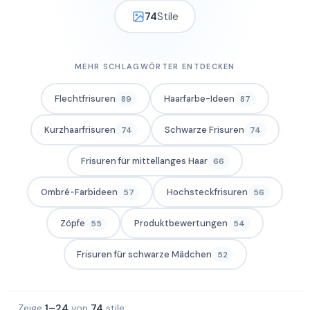
74
Stile
MEHR SCHLAGWÖRTER ENTDECKEN
Flechtfrisuren
Haarfarbe-Ideen
89
87
Kurzhaarfrisuren
Schwarze Frisuren
74
74
Frisuren für mittellanges Haar
66
Ombré-Farbideen
Hochsteckfrisuren
57
56
Zöpfe
Produktbewertungen
55
54
Frisuren für schwarze Mädchen
52
Zeige
1–24
von
74
stile