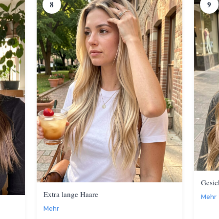
8
9
Gesic
Extra lange Haare
Mehr
Mehr