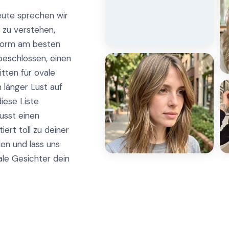
eute sprechen wir
n zu verstehen,
sform am besten
beschlossen, einen
tten für ovale
länger Lust auf
diese Liste
usst einen
ert toll zu deiner
len und lass uns
ale Gesichter dein