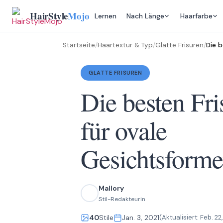
Skip
HairStyle
Mojo
Lernen
Nach Länge
Haarfarbe
to
content
Startseite
/
Haartextur & Typ
/
Glatte Frisuren
/
Die b
GLATTE FRISUREN
Die besten Fri
für ovale
Gesichtsform
Mallory
Stil-Redakteurin
40
Stile
Jan. 3, 2021
(Aktualisiert:
Feb. 22