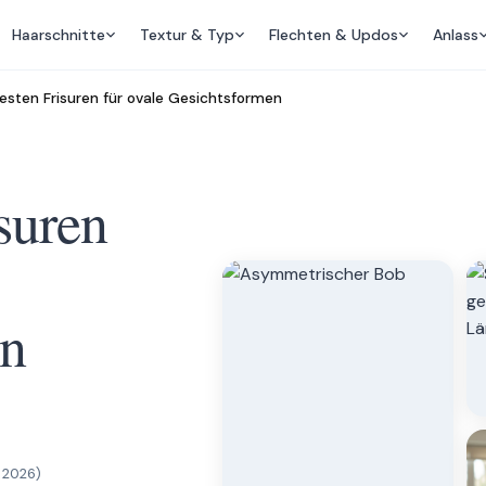
Haarschnitte
Textur & Typ
Flechten & Updos
Anlass
esten Frisuren für ovale Gesichtsformen
suren
en
, 2026
)