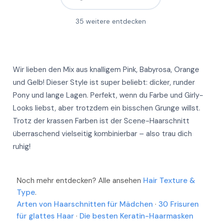
Mehr
Mehr
Mehr
35
weitere entdecken
Mehr
Mehr
Mehr
Mehr
Mehr
Mehr
Wir lieben den Mix aus knalligem Pink, Babyrosa, Orange
Mehr
Mehr
und Gelb! Dieser Style ist super beliebt: dicker, runder
Mehr
Pony und lange Lagen. Perfekt, wenn du Farbe und Girly-
Mehr
Mehr
Looks liebst, aber trotzdem ein bisschen Grunge willst.
Mehr
Trotz der krassen Farben ist der Scene-Haarschnitt
Mehr
Mehr
überraschend vielseitig kombinierbar – also trau dich
Mehr
Mehr
ruhig!
Mehr
Mehr
Mehr
Noch mehr entdecken? Alle ansehen
Hair Texture &
Mehr
Type
.
Arten von Haarschnitten für Mädchen
·
30 Frisuren
Mehr
für glattes Haar
·
Die besten Keratin-Haarmasken