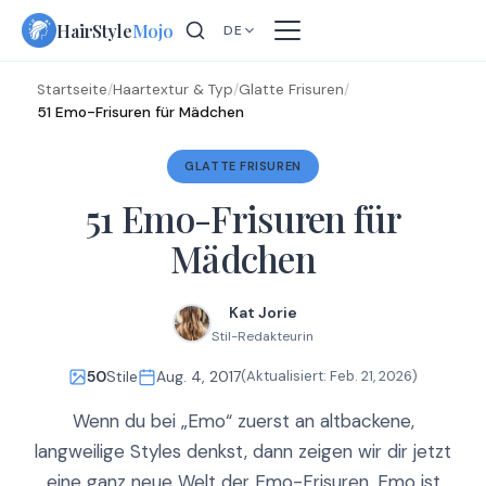
Skip
HairStyle
Mojo
DE
to
content
Startseite
/
Haartextur & Typ
/
Glatte Frisuren
/
51 Emo-Frisuren für Mädchen
GLATTE FRISUREN
51 Emo-Frisuren für
Mädchen
Kat Jorie
Stil-Redakteurin
50
Stile
Aug. 4, 2017
(Aktualisiert:
Feb. 21, 2026
)
Wenn du bei „Emo“ zuerst an altbackene,
langweilige Styles denkst, dann zeigen wir dir jetzt
eine ganz neue Welt der Emo-Frisuren. Emo ist