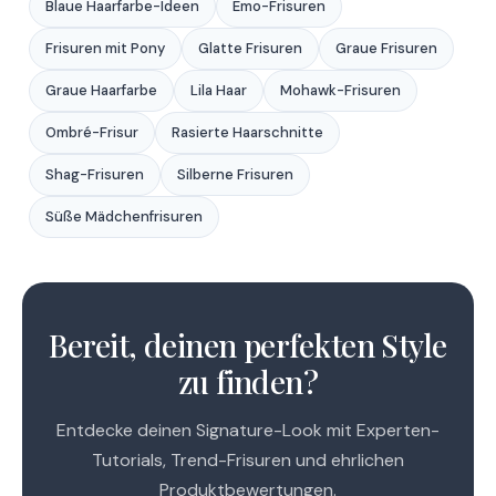
Blaue Haarfarbe-Ideen
Emo-Frisuren
Frisuren mit Pony
Glatte Frisuren
Graue Frisuren
Graue Haarfarbe
Lila Haar
Mohawk-Frisuren
Ombré-Frisur
Rasierte Haarschnitte
Shag-Frisuren
Silberne Frisuren
Süße Mädchenfrisuren
1
2
Bereit, deinen perfekten Style
3
zu finden?
4
Entdecke deinen Signature-Look mit Experten-
Tutorials, Trend-Frisuren und ehrlichen
Produktbewertungen.