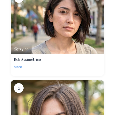
Try on
Bob Assimétrico
More
2