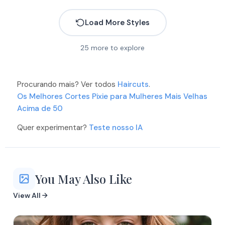
Load More Styles
More
More
More
25
more to explore
More
More
More
More
More
Procurando mais? Ver todos
More
Haircuts
.
More
Os Melhores Cortes Pixie para Mulheres Mais Velhas
More
Acima de 50
More
More
More
Quer experimentar?
Teste nosso IA
More
More
More
More
More
You May Also Like
More
View All