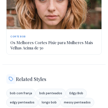
CORTE BOB
Os Melhores Cortes Pixie para Mulheres Mais
Velhas Acima de 50
Related Styles
bob com franja
bob penteados
Edgy Bob
edgy penteados
longo bob
messy penteados