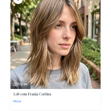
Try on
Lob com Franja Cortina
More