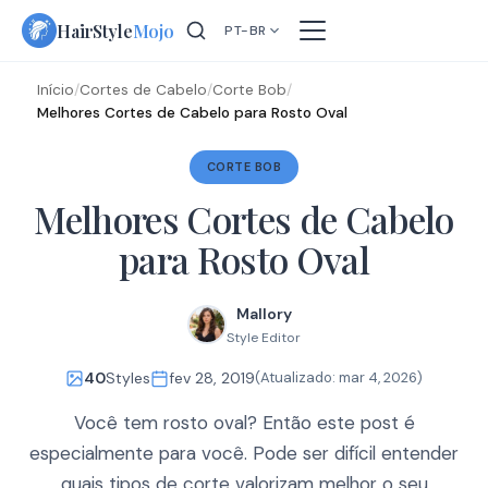
Skip
HairStyle
Mojo
PT-BR
to
content
Início
/
Cortes de Cabelo
/
Corte Bob
/
Melhores Cortes de Cabelo para Rosto Oval
CORTE BOB
Melhores Cortes de Cabelo
para Rosto Oval
Mallory
Style Editor
40
Styles
fev 28, 2019
(Atualizado:
mar 4, 2026
)
Você tem rosto oval? Então este post é
especialmente para você. Pode ser difícil entender
quais tipos de corte valorizam melhor o seu