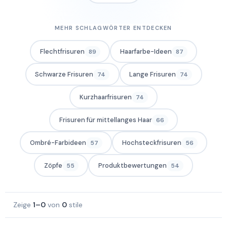
MEHR SCHLAGWÖRTER ENTDECKEN
Flechtfrisuren
Haarfarbe-Ideen
89
87
Schwarze Frisuren
Lange Frisuren
74
74
Kurzhaarfrisuren
74
Frisuren für mittellanges Haar
66
Ombré-Farbideen
Hochsteckfrisuren
57
56
Zöpfe
Produktbewertungen
55
54
Zeige
1–0
von
0
stile