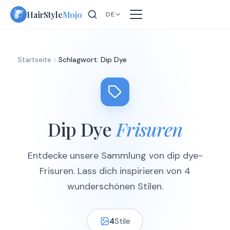
Skip
HairStyle
Mojo
DE
to
content
Startseite
Schlagwort: Dip Dye
Dip Dye
Frisuren
Entdecke unsere Sammlung von dip dye-
Frisuren. Lass dich inspirieren von 4
wunderschönen Stilen.
4
Stile