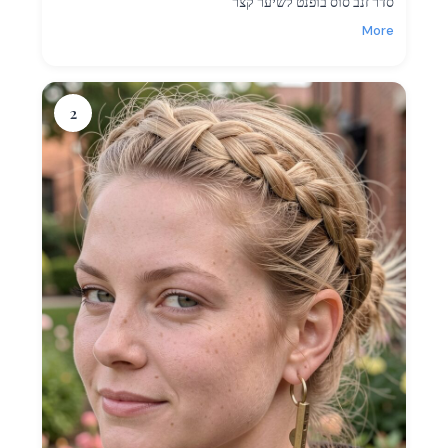
סדר זנב סוס בופנט לשיער קצר
More
2