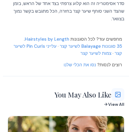
סדר אסימטריה זה הוא קלוע צרפתי בצד אחד של הראש, בזמן
More
שהצד השני סוחף שיער קצר בחזרה, הכל מתגבש בקשר נמוך
More
בצוואר.
More
More
More
More
More
מחפשים עוד? לכל הסגנונות
Hairstyles by Length
.
More
35 סגנונות Balayage לשיער קצר
·
עלייני Pin Curls לשיער
More
More
קצר
·
צמות לשיער קצר
More
More
רוצים לנסות?
נסו את הכלי שלנו
More
More
You May Also Like
View All