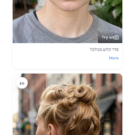
Try on
סדר קלוע מבולבל
More
10