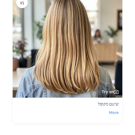
15
Try on
שיננט מקופל
More