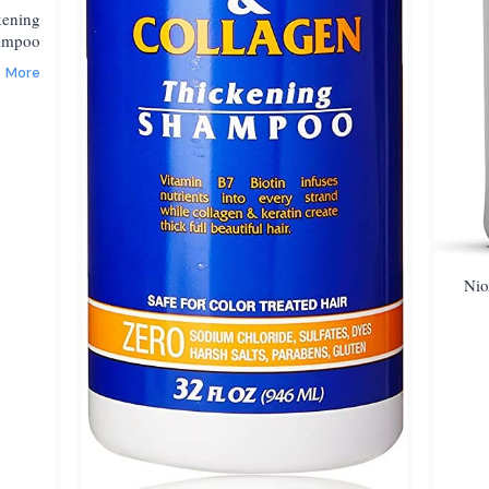
kening
ampoo
More
Nio