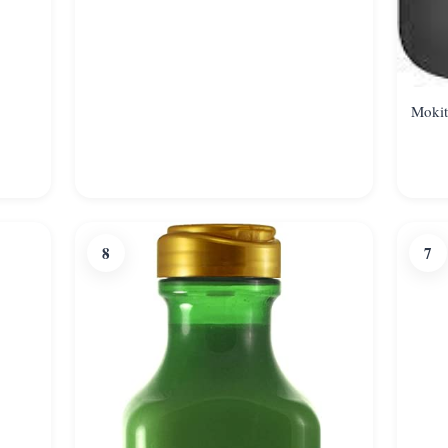
Mokit
8
7