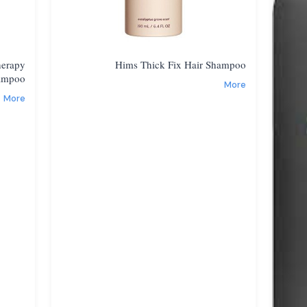
herapy
Hims Thick Fix Hair Shampoo
hampoo
More
More