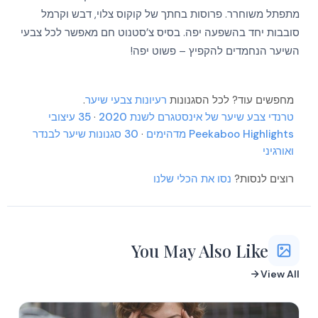
מתפתל משוחרר. פרוסות בחתך של קוקוס צלוי, דבש וקרמל
More
סובבות יחד בהשפעה יפה. בסיס צ’סטנוט חם מאפשר לכל צבעי
More
More
השיער הנחמדים להקפיץ – פשוט יפה!
More
More
More
More
מחפשים עוד? לכל הסגנונות
רעיונות צבעי שיער
.
More
More
טרנדי צבע שיער של אינסטגרם לשנת 2020
·
35 עיצובי
More
Peekaboo Highlights מדהימים
·
30 סגנונות שיער לבנדר
More
More
ואורגיני
More
More
רוצים לנסות?
נסו את הכלי שלנו
You May Also Like
View All