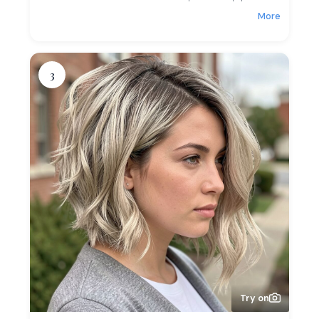
More
3
Try on