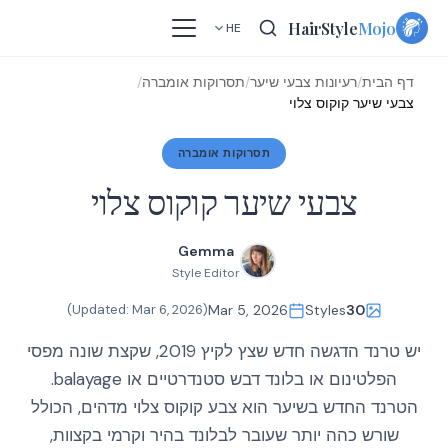
Skip
HairStyle
Mojo
HE
to
content
דף הבית
/
רעיונות צבעי שיער
/
תסרוקות אומברה
/
צבעי שיער קוקוס צלוי
תסרוקות אומברה
צבעי שיער קוקוס צלוי
Gemma
Style Editor
)
Mar 6, 2026
(Updated:
Mar 5, 2026
Styles
30
יש טרנד הדגשה חדש שצץ לקיץ 2019, שקצת שונה מפסי
הפלטינום או בלונד דבש סטנדרטיים או balayage.
הטרנד החדש בשיער הוא צבע קוקוס צלוי מדהים, הכולל
שורש כהה יותר שעובר לבלונד בהיר וקרמי בקצוות,