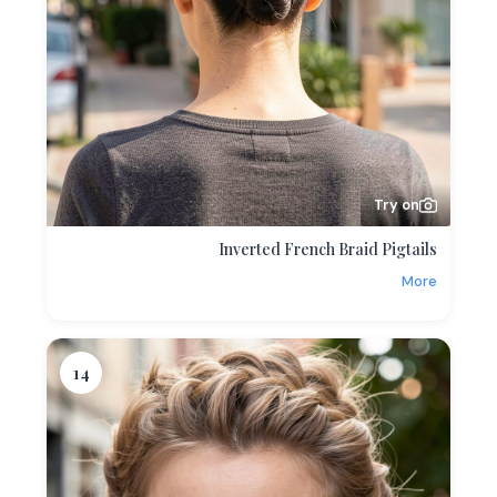
Try on
Inverted French Braid Pigtails
More
14