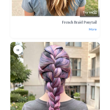
Try on
French Braid Ponytail
More
11