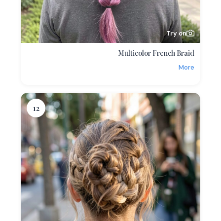
Try on
Multicolor French Braid
More
12