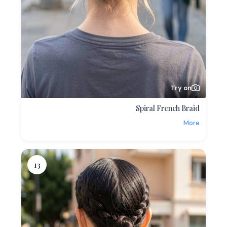
Try on
Spiral French Braid
More
13