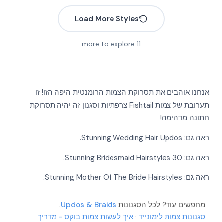
Load More Styles
more to explore
11
אנחנו אוהבים את תסרוקת הצמות הרומנטית היפה הזו! זו
תערובת של צמות Fishtail צרפתיות וסגנון זה יהיה תסרוקת
חתונה מדהימה!
More
ראה גם:
Stunning Wedding Hair Updos
.
More
More
ראה גם:
30 Stunning Bridesmaid Hairstyles
.
More
More
More
ראה גם:
Stunning Mother Of The Bride Hairstyles
.
More
More
More
מחפשים עוד? לכל הסגנונות
Updos & Braids
.
More
סגנונות צמות לימונייד
·
איך לעשות צמות בוקס - מדריך