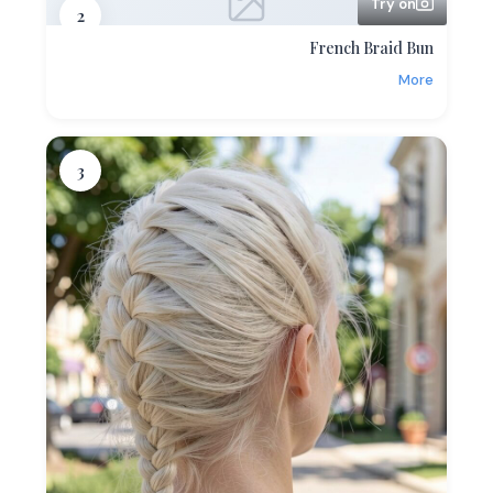
Try on
2
French Braid Bun
More
3