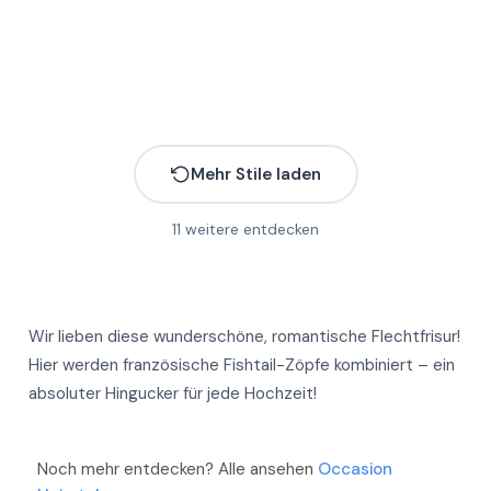
Mehr Stile laden
11
weitere entdecken
Wir lieben diese wunderschöne, romantische Flechtfrisur!
Hier werden französische Fishtail-Zöpfe kombiniert – ein
absoluter Hingucker für jede Hochzeit!
Mehr
Mehr
Mehr
Noch mehr entdecken? Alle ansehen
Occasion
Mehr