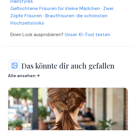
Hairstyles
.
Mehr
Geflochtene Frisuren für kleine Mädchen
Mehr
·
Zwei
Mehr
Zöpfe Frisuren
·
Brautfrisuren: die schönsten
Mehr
Mehr
Hochzeitslooks
Mehr
Einen Look ausprobieren?
Unser KI-Tool testen
Das könnte dir auch gefallen
Alle ansehen