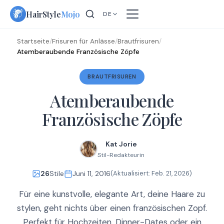
Skip
HairStyle
Mojo
DE
to
content
Startseite
/
Frisuren für Anlässe
/
Brautfrisuren
/
Atemberaubende Französische Zöpfe
BRAUTFRISUREN
Atemberaubende
Französische Zöpfe
Kat Jorie
Stil-Redakteurin
26
Stile
Juni 11, 2016
(Aktualisiert:
Feb. 21, 2026
)
Für eine kunstvolle, elegante Art, deine Haare zu
stylen, geht nichts über einen französischen Zopf.
Perfekt für Hochzeiten, Dinner-Dates oder ein