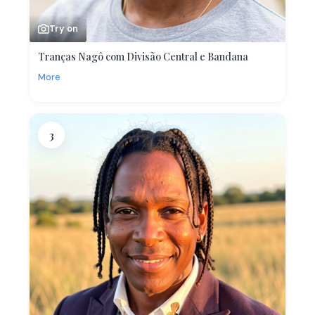
Try on
Tranças Nagô com Divisão Central e Bandana
More
3