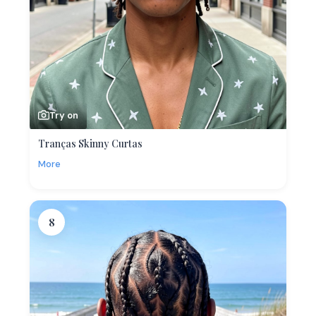
Try on
Tranças Skinny Curtas
More
8