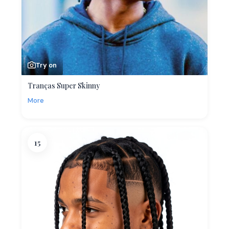
Try on
Tranças Super Skinny
More
15