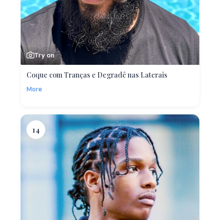
Try on
Coque com Tranças e Degradê nas Laterais
More
14