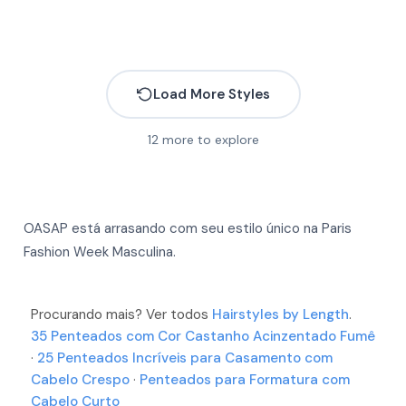
Load More Styles
12
more to explore
OASAP está arrasando com seu estilo único na Paris
Fashion Week Masculina.
More
More
More
More
More
Procurando mais? Ver todos
Hairstyles by Length
.
More
35 Penteados com Cor Castanho Acinzentado Fumê
More
More
More
·
25 Penteados Incríveis para Casamento com
Cabelo Crespo
·
Penteados para Formatura com
More
Cabelo Curto
More