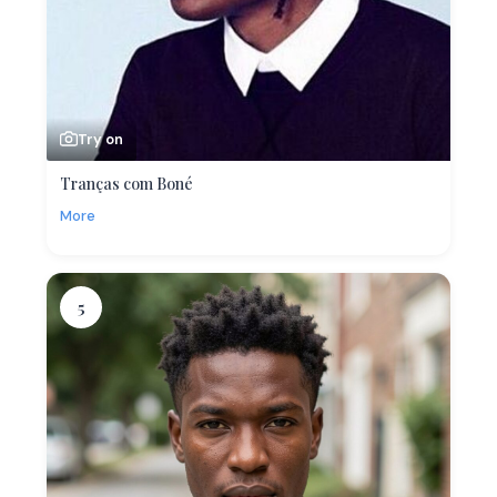
Try on
Tranças com Boné
More
5