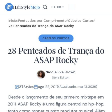
Skip
HairStyle
Mojo
PT-BR
to
content
Início
/
Penteados por Comprimento
/
Cabelos Curtos
/
28 Penteados de Trança do ASAP Rocky
CABELOS CURTOS
28 Penteados de Trança do
ASAP Rocky
Nicole Eve Brown
Style Editor
27
Styles
ago 22, 2017
(Atualizado:
mar 13, 2026
)
Desde o lançamento de seu primeiro mixtape em
2011, ASAP Rocky é uma figura central no hip-hop,
tanto como rapper quanto produtor musical. Além