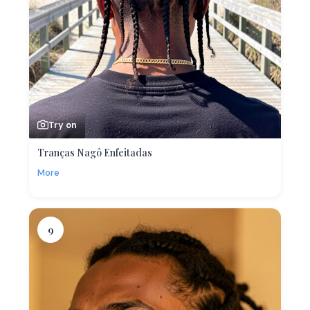
Try on
Tranças Nagô Enfeitadas
More
9