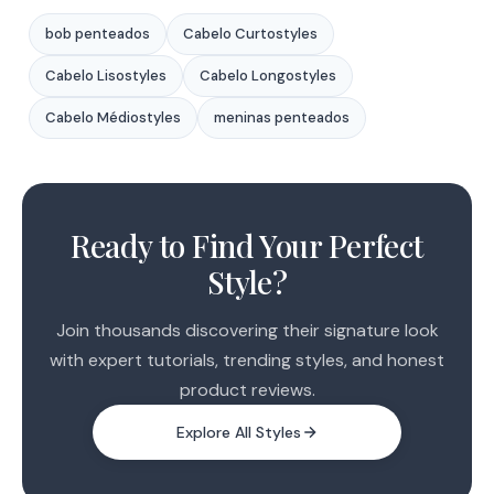
bob penteados
Cabelo Curtostyles
Cabelo Lisostyles
Cabelo Longostyles
Cabelo Médiostyles
meninas penteados
1
2
Ready to Find Your Perfect
Style?
Join thousands discovering their signature look
with expert tutorials, trending styles, and honest
product reviews.
Explore All Styles