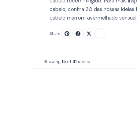
cabelo recém-tingido. Para mais ins
cabelo, confira 30 das nossas ideias 
cabelo marrom avermelhado sensual
Share:
Showing
15
of
31
styles