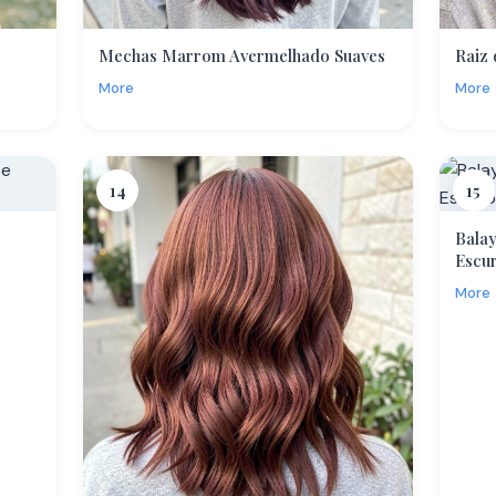
Mechas Marrom Avermelhado Suaves
Raiz
More
More
14
15
Bala
Escu
More