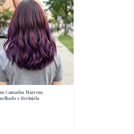
em Camadas Marrom
elhado e Berinjela