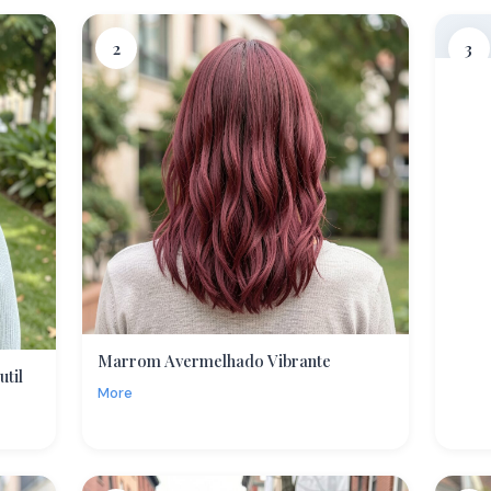
2
3
Marrom Avermelhado Vibrante
til
More