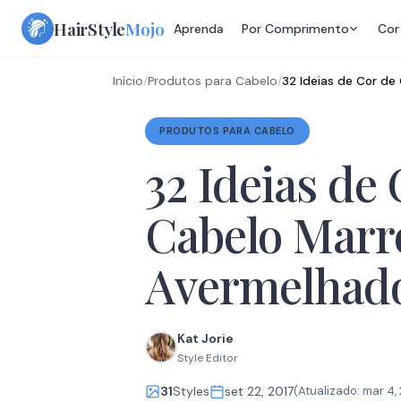
Skip
HairStyle
Mojo
Aprenda
Por Comprimento
Cor
to
content
Início
/
Produtos para Cabelo
/
32 Ideias de Cor d
PRODUTOS PARA CABELO
32 Ideias de
Cabelo Mar
Avermelhad
Kat Jorie
Style Editor
31
Styles
set 22, 2017
(Atualizado:
mar 4,