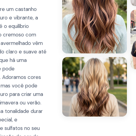
tre um castanho
ro e vibrante, a
o equilíbrio
lho cremoso com
m avermelhado vêm
o claro e suave até
a que há uma
ue pode
. Adoramos cores
, mas você pode
uro para criar uma
rimavera ou verão.
sa tonalidade durar
ecial, e
 sulfatos no seu