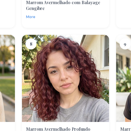
Marrom Avermelhado com Balayage
Gengibre
More
8
9
Marrom Avermelhado Profundo
Marr