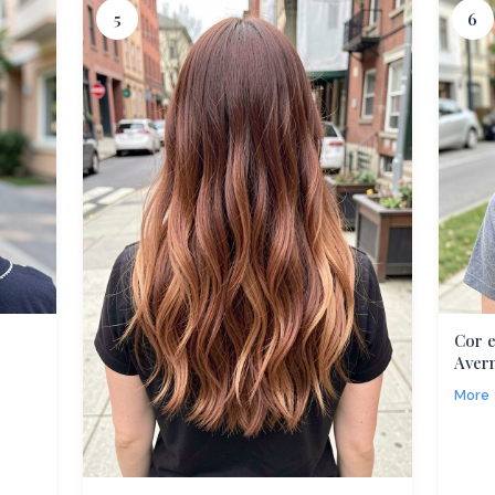
5
6
Cor 
Averm
More