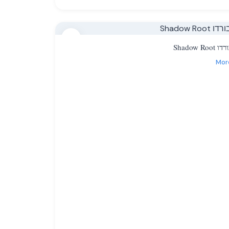
12
ו Shadow Root
Mor