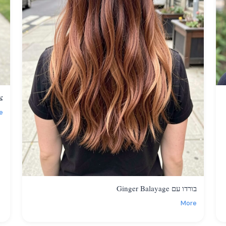
צבע
e
בורדו עם Ginger Balayage
More