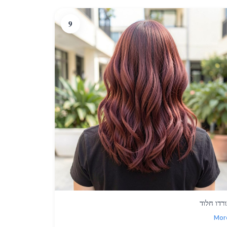
9
ורדו חלוד
Mor