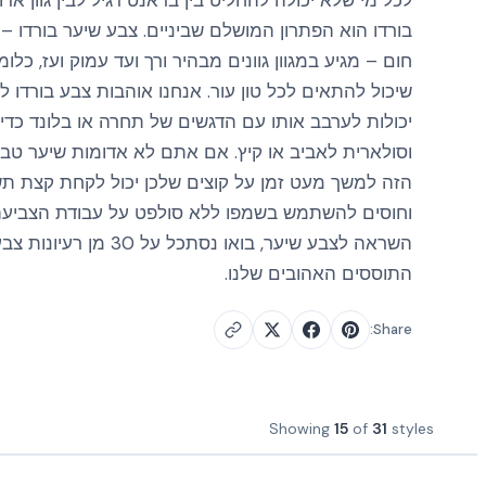
לכל מי שלא יכולה להחליט בין בראנט רגיל לבין גוון אד
בורדו הוא הפתרון המושלם שביניים. צבע שיער בורדו – 
חום – מגיע במגוון גוונים מבהיר ורך ועד עמוק ועז, כלומ
שיכול להתאים לכל טון עור. אנחנו אוהבות צבע בורדו 
יכולות לערבב אותו עם הדגשים של תחרה או בלונד כדי
וסולארית לאביב או קיץ. אם אתם לא אדומות שיער טבעי
הזה למשך מעט זמן על קוצים שלכן יכול לקחת קצת תש
וחוסים להשתמש בשמפו ללא סולפט על עבודת הצביעה 
השראה לצבע שיער, בואו נסתכל על 
התוססים האהובים שלנו.
Share:
Showing
15
of
31
styles