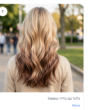
7
בלונד עם בורדו Ombre
More