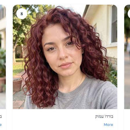
8
בורדו עמוק
ב
e
More