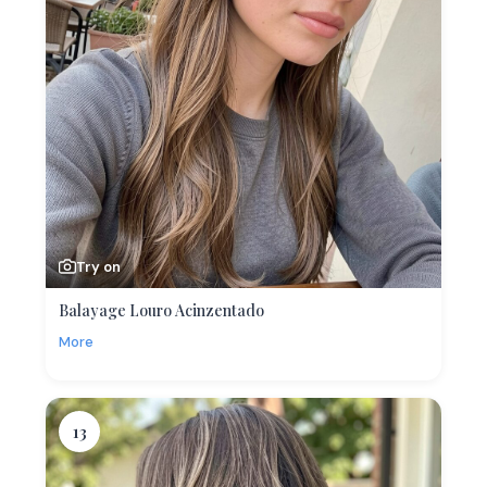
Try on
Balayage Louro Acinzentado
More
13