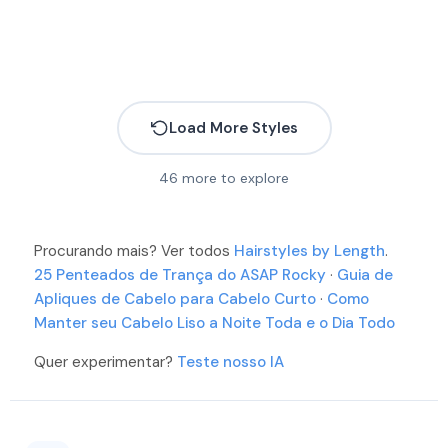
More
More
More
More
More
More
More
Load More Styles
More
More
More
46
more to explore
More
More
More
More
Procurando mais? Ver todos
More
Hairstyles by Length
.
More
25 Penteados de Trança do ASAP Rocky
·
Guia de
Apliques de Cabelo para Cabelo Curto
·
Como
More
More
More
Manter seu Cabelo Liso a Noite Toda e o Dia Todo
Quer experimentar?
Teste nosso IA