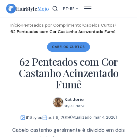
Skip
HairStyle
Mojo
PT-BR
to
content
Início
/
Penteados por Comprimento
/
Cabelos Curtos
/
62 Penteados com Cor Castanho Acinzentado Fumê
CABELOS CURTOS
62 Penteados com Cor
Castanho Acinzentado
Fumê
Kat Jorie
Style Editor
61
Styles
out 6, 2019
(Atualizado:
mar 4, 2026
)
Cabelo castanho geralmente é dividido em dois