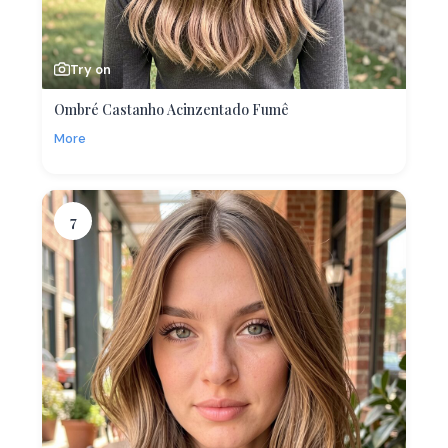
Try on
Ombré Castanho Acinzentado Fumê
More
7