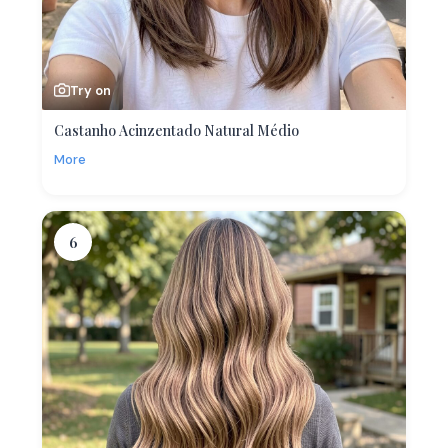
Try on
Castanho Acinzentado Natural Médio
More
6