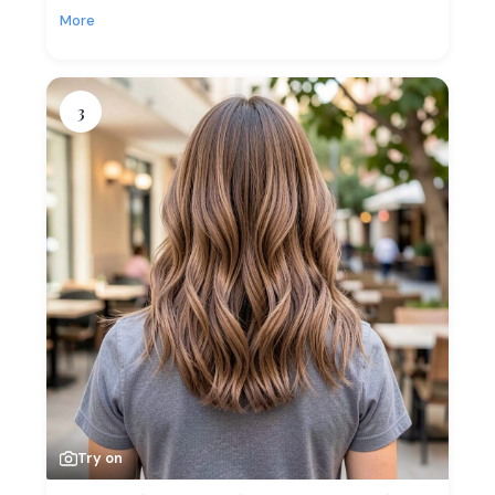
More
3
Try on