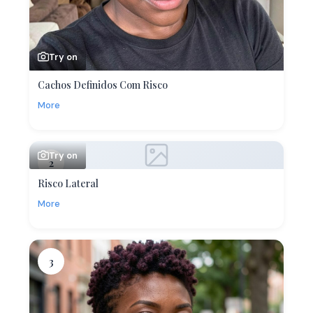
Try on
Cachos Definidos Com Risco
More
Try on
2
Risco Lateral
More
3