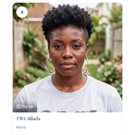
8
Try on
TWA Afilada
More