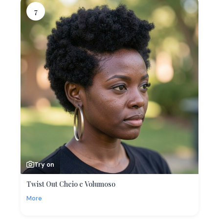
7
Try on
Twist Out Cheio e Volumoso
More