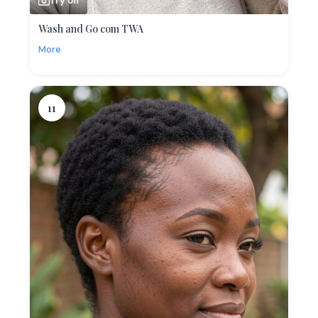
Try on
Wash and Go com TWA
More
11