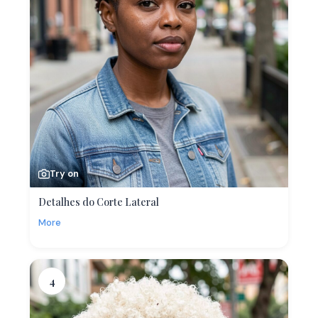
Try on
Detalhes do Corte Lateral
More
4