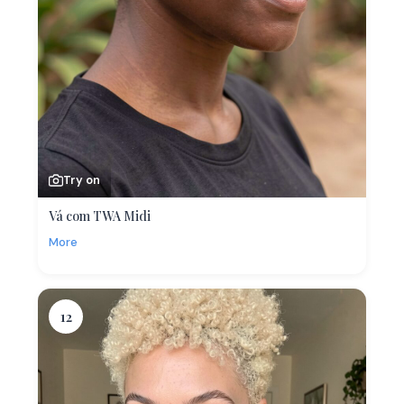
Try on
Vá com TWA Midi
More
12