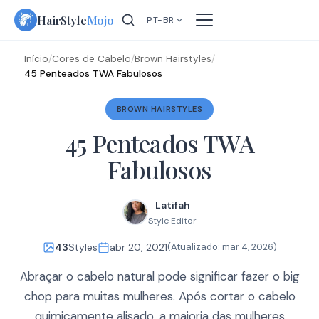
Skip
HairStyle
Mojo
PT-BR
to
content
Início
/
Cores de Cabelo
/
Brown Hairstyles
/
45 Penteados TWA Fabulosos
BROWN HAIRSTYLES
45 Penteados TWA
Fabulosos
Latifah
Style Editor
43
Styles
abr 20, 2021
(Atualizado:
mar 4, 2026
)
Abraçar o cabelo natural pode significar fazer o big
chop para muitas mulheres. Após cortar o cabelo
quimicamente alisado, a maioria das mulheres