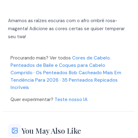
More
More
More
More
More
Amamos as raízes escuras com o afro ombré rosa-
More
More
More
magenta! Adicione as cores certas se quiser temperar
More
seu twa!
More
More
More
More
More
More
Procurando mais? Ver todos
Cores de Cabelo
.
More
More
Penteados de Baile e Coques para Cabelo
More
Comprido
·
Os Penteados Bob Cacheado Mais Em
More
Tendência Para 2026
·
35 Penteados Repicados
Incríveis
Quer experimentar?
Teste nosso IA
More
You May Also Like