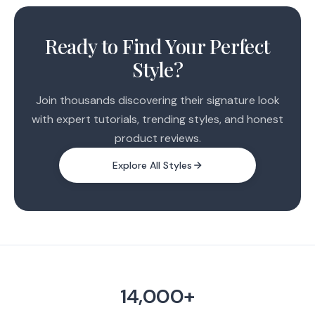
1
Ready to Find Your Perfect
Style?
Join thousands discovering their signature look
with expert tutorials, trending styles, and honest
product reviews.
Explore All Styles
14,000+