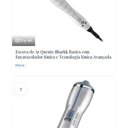
Try on
Escova de Ar Quente Sharkk Basics com
Encaracolador Iônico e Tecnologia Iônica Avançada
More
7