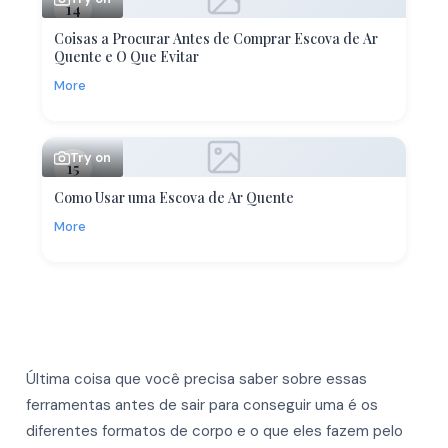
14
Coisas a Procurar Antes de Comprar Escova de Ar
Quente e O Que Evitar
More
Try on
15
Como Usar uma Escova de Ar Quente
More
Última coisa que você precisa saber sobre essas
ferramentas antes de sair para conseguir uma é os
diferentes formatos de corpo e o que eles fazem pelo