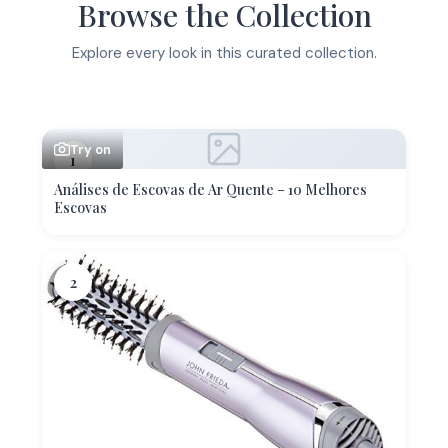
Browse the Collection
Explore every look in this curated collection.
Try on
1
Análises de Escovas de Ar Quente – 10 Melhores
Escovas
2