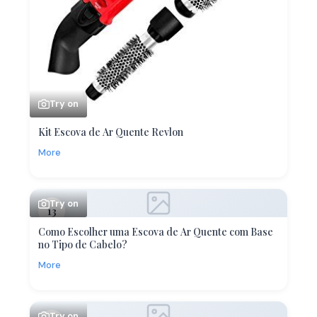
Try on
Kit Escova de Ar Quente Revlon
More
Try on
13
Como Escolher uma Escova de Ar Quente com Base
no Tipo de Cabelo?
More
Try on