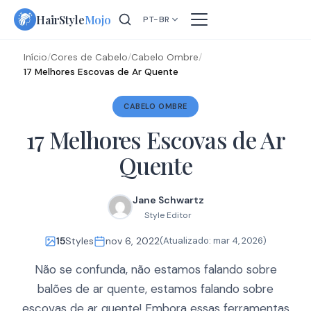
Skip
HairStyle
Mojo
PT-BR
to
content
Início
/
Cores de Cabelo
/
Cabelo Ombre
/
17 Melhores Escovas de Ar Quente
CABELO OMBRE
17 Melhores Escovas de Ar
Quente
Jane Schwartz
Style Editor
15
Styles
nov 6, 2022
(Atualizado:
mar 4, 2026
)
Não se confunda, não estamos falando sobre
balões de ar quente, estamos falando sobre
escovas de ar quente! Embora essas ferramentas