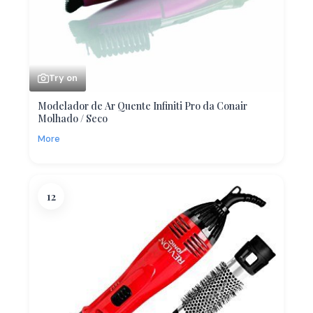
Try on
Modelador de Ar Quente Infiniti Pro da Conair
Molhado / Seco
More
12