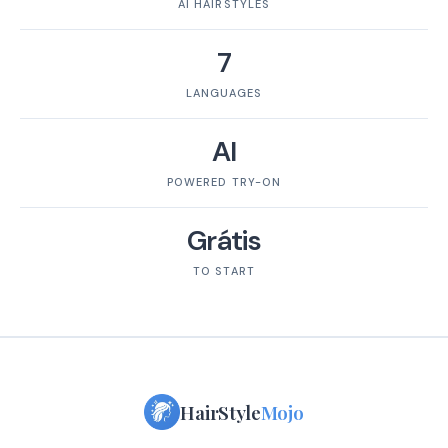
AI HAIRSTYLES
7
LANGUAGES
AI
POWERED TRY-ON
Grátis
TO START
HairStyle
Mojo