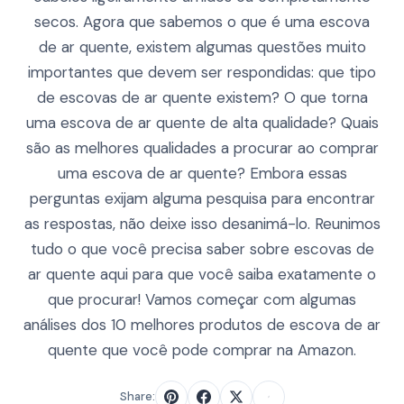
secos. Agora que sabemos o que é uma escova
de ar quente, existem algumas questões muito
importantes que devem ser respondidas: que tipo
de escovas de ar quente existem? O que torna
uma escova de ar quente de alta qualidade? Quais
são as melhores qualidades a procurar ao comprar
uma escova de ar quente? Embora essas
perguntas exijam alguma pesquisa para encontrar
as respostas, não deixe isso desanimá-lo. Reunimos
tudo o que você precisa saber sobre escovas de
ar quente aqui para que você saiba exatamente o
que procurar! Vamos começar com algumas
análises dos 10 melhores produtos de escova de ar
quente que você pode comprar na Amazon.
Share: