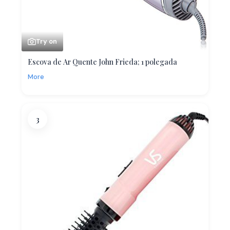
Try on
Escova de Ar Quente John Frieda; 1 polegada
More
3