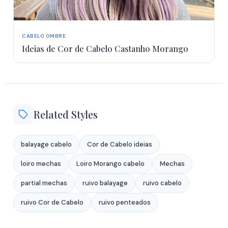
CABELO OMBRE
Ideias de Cor de Cabelo Castanho Morango
Related Styles
balayage cabelo
Cor de Cabelo ideias
loiro mechas
Loiro Morango cabelo
Mechas
partial mechas
ruivo balayage
ruivo cabelo
ruivo Cor de Cabelo
ruivo penteados