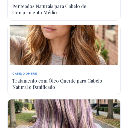
Penteados Naturais para Cabelo de
Comprimento Médio
CABELO OMBRE
Tratamento com Óleo Quente para Cabelo
Natural e Danificado