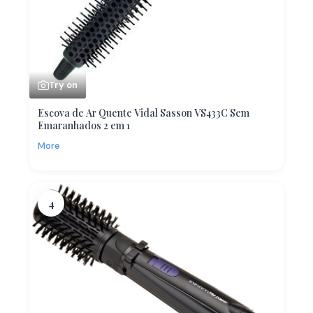
Try on
Escova de Ar Quente Vidal Sasson VS433C Sem
Emaranhados 2 em 1
More
4