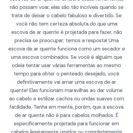
não possam voar, elas são tão incríveis quando se
trata de deixar o cabelo fabuloso e divertido. Se
você não tem certeza absoluta do que uma
escova de ar quente é projetada para fazer, não
precisa se preocupar; temos a resposta! Uma
escova de ar quente funciona como um secador e
uma escova combinados. Se você é alguém que
odeia tentar usar várias ferramentas ao mesmo
tempo para obter o penteado desejado, você
definitivamente vai amar uma escova de ar
quente! Elas funcionam maravilhas ao dar volume
ao cabelo e estilizar cachos ou ondas suaves com
facilidade. Tenha em mente, porém, que a escova
de ar quente não é para cabelos molhados. É
especificamente projetada para funcionar em
cabelos ligeiramente úmidos ou completamente