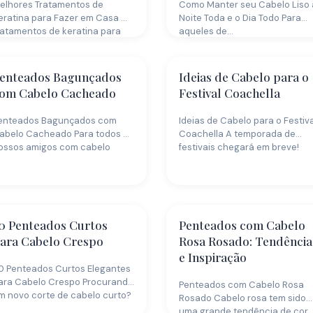
elhores Tratamentos de
Como Manter seu Cabelo Liso 
eratina para Fazer em Casa Os
Noite Toda e o Dia Todo Para
ratamentos de keratina para
aqueles de…
abelo eram…
enteados Bagunçados
Ideias de Cabelo para o
om Cabelo Cacheado
Festival Coachella
enteados Bagunçados com
Ideias de Cabelo para o Festiva
abelo Cacheado Para todos os
Coachella A temporada de
ossos amigos com cabelo
festivais chegará em breve!
acheado! Primeiro, deixe-nos…
Graças…
0 Penteados Curtos
Penteados com Cabelo
ara Cabelo Crespo
Rosa Rosado: Tendência
e Inspiração
0 Penteados Curtos Elegantes
ara Cabelo Crespo Procurando
Penteados com Cabelo Rosa
m novo corte de cabelo curto?
Rosado Cabelo rosa tem sido
ompilamos…
uma grande tendência de cor