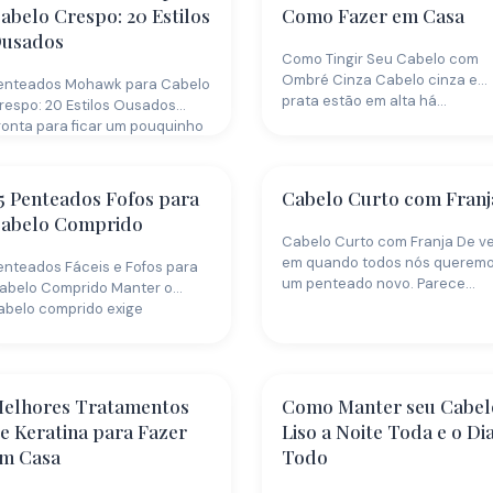
abelo Crespo: 20 Estilos
Como Fazer em Casa
usados
Como Tingir Seu Cabelo com
Ombré Cinza Cabelo cinza e
enteados Mohawk para Cabelo
prata estão em alta há…
respo: 20 Estilos Ousados
ronta para ficar um pouquinho
usada? Se…
5 Penteados Fofos para
Cabelo Curto com Franj
abelo Comprido
Cabelo Curto com Franja De v
em quando todos nós querem
enteados Fáceis e Fofos para
um penteado novo. Parece…
abelo Comprido Manter o
abelo comprido exige
edicação, e às…
elhores Tratamentos
Como Manter seu Cabel
e Keratina para Fazer
Liso a Noite Toda e o Di
m Casa
Todo