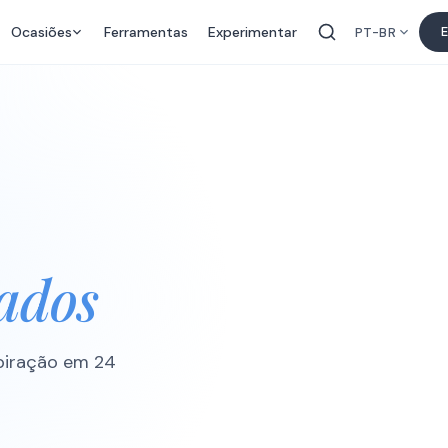
Ocasiões
Ferramentas
Experimentar
E
PT-BR
ados
piração em 24