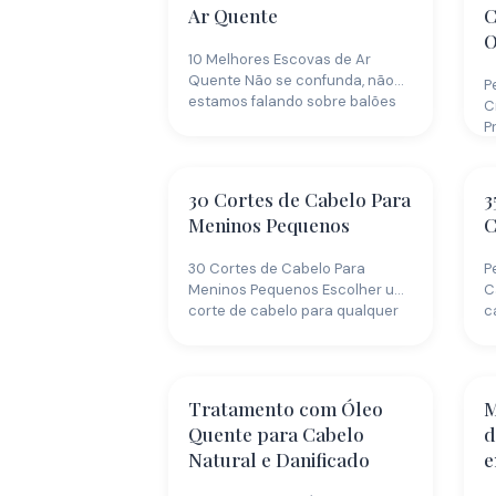
Ar Quente
C
O
10 Melhores Escovas de Ar
Quente Não se confunda, não
P
estamos falando sobre balões
C
de…
P
o
30 Cortes de Cabelo Para
3
Meninos Pequenos
C
30 Cortes de Cabelo Para
P
Meninos Pequenos Escolher um
C
corte de cabelo para qualquer
c
criança…
d
Tratamento com Óleo
M
Quente para Cabelo
d
Natural e Danificado
e