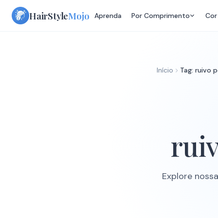
Skip
HairStyle
Mojo
Aprenda
Por Comprimento
Cor
to
content
Início
Tag: ruivo 
rui
Explore noss