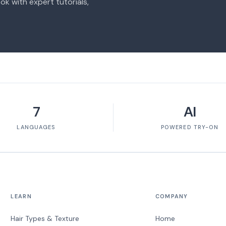
ok with expert tutorials,
7
AI
LANGUAGES
POWERED TRY-ON
LEARN
COMPANY
Hair Types & Texture
Home