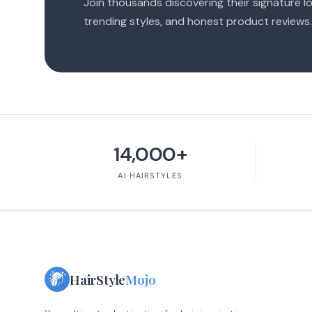
Join thousands discovering their signature lo
trending styles, and honest product reviews.
14,000+
AI HAIRSTYLES
HairStyle
Mojo