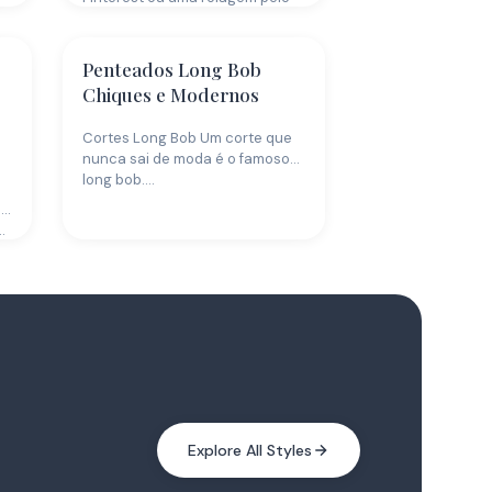
seu feed…
Penteados Long Bob
Chiques e Modernos
Cortes Long Bob Um corte que
nunca sai de moda é o famoso
long bob.…
es
…
Explore All Styles