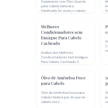
Tratamento com Óleo Quente
M
para Cabelo Natural e
K
Danificado Às vezes, o cabelo
t
seco ou…
c
Melhores
P
Condicionadores sem
c
Enxágue Para Cabelo
P
Cacheado
C
n
Análise dos Melhores
c
Condicionadores Sem Enxágue
Para Cabelo Cacheado O
condicionador sem enxágue é
projetado…
Óleo de Amêndoa Doce
5
para Cabelo
p
Óleo de Amêndoa Doce para
5
Cabelo Nada é pior do que ter o
p
cabelo seco…
u
C