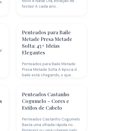
Novo e Natal Olá, estação de
a
festas! A cada ano…
Penteados para Baile
Metade Presa Metade
Solta: 45+ Ideias
l
Elegantes
Penteados para Baile Metade
Presa Metade Solta A época do
baile está chegando, o que…
Penteados Castanho
s
Cogumelo – Cores e
Estilos de Cabelo
Penteados Castanho Cogumelo
Basta uma olhada rápida no
Pinterest ou uma rolagem pelo