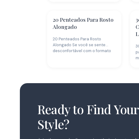
20 Penteados Para Rosto
3
Alongado
C
L
20 Penteados Para Rosto
Alongado Se você se sente
3
desconfortável com o formato
p
alongado do…
m
f
Ready to Find Your
Style?