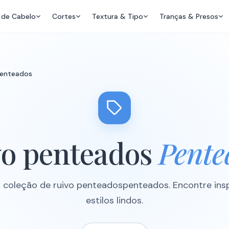
 de Cabelo
Cortes
Textura & Tipo
Tranças & Presos
penteados
vo penteados
Pente
a coleção de ruivo penteadospenteados. Encontre ins
estilos lindos.