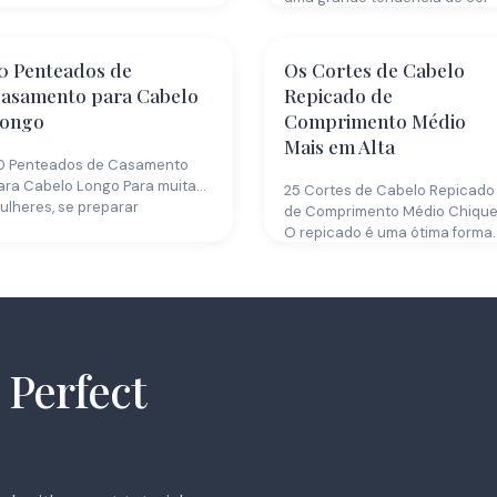
há…
0 Penteados de
Os Cortes de Cabelo
asamento para Cabelo
Repicado de
ongo
Comprimento Médio
Mais em Alta
0 Penteados de Casamento
ara Cabelo Longo Para muitas
25 Cortes de Cabelo Repicado
ulheres, se preparar
de Comprimento Médio Chiqu
isicamente para um…
O repicado é uma ótima forma
 Perfect