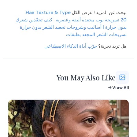
More
More
تبحث عن المزيد؟ عرض الكل
Hair Texture & Type
.
More
20 تسريحة بوب مجعدة أنيقة وعصرية
More
·
كيف تجعّدين شعركِ
More
بدون حرارة | أساليب وشروحات تجعيد الشعر بدون حرارة
·
More
More
تسريحات الشعر المجعد بطبقات
More
More
هل تريد تجربة؟
جرّب أداة الذكاء الاصطناعي
More
More
You May Also Like
View All