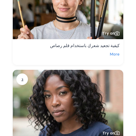
Try on
كيفية تجعيد شعركِ باستخدام قلم رصاص
More
2
Try on