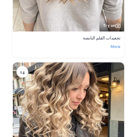
Try on
تجعيدات القلم النابضة
More
14