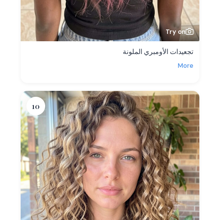
Try on
تجعيدات الأومبري الملونة
More
10