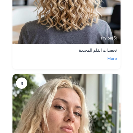
Try on
تجعيدات القلم المحددة
More
8