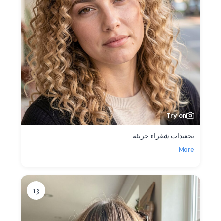
Try on
تجعيدات شقراء جريئة
More
13