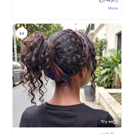
More
10
Try on
ربط عقدة