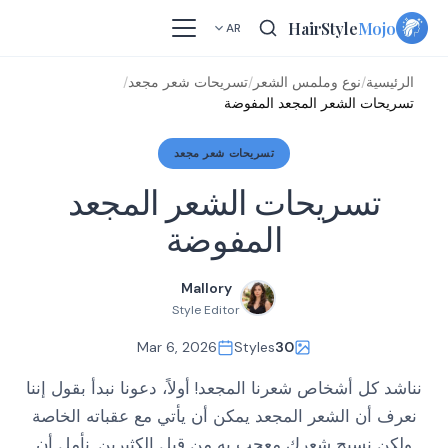
Skip
HairStyle
Mojo
AR
to
content
الرئيسية
/
نوع وملمس الشعر
/
تسريحات شعر مجعد
/
تسريحات الشعر المجعد المفوضة
تسريحات شعر مجعد
تسريحات الشعر المجعد
المفوضة
Mallory
Style Editor
Mar 6, 2026
Styles
30
نناشد كل أشخاص شعرنا المجعد! أولاً، دعونا نبدأ بقول إننا
نعرف أن الشعر المجعد يمكن أن يأتي مع عقباته الخاصة
ولكن نسيج شعرك معجب به من قبل الكثيرين. نأمل أن