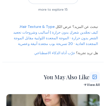
more to explore
15
تبحث عن المزيد؟ عرض الكل
Hair Texture & Type
.
كيف تجعّدين شعركِ بدون حرارة | أساليب وشروحات تجعيد
More
الشعر بدون حرارة
·
الموجة المجعدة اللولبية مقابل الموجة
More
المجعدة العادية
·
20 تسريحة بوب مجعدة أنيقة وعصرية
More
More
هل تريد تجربة؟
جرّب أداة الذكاء الاصطناعي
More
More
More
More
More
More
You May Also Like
View All