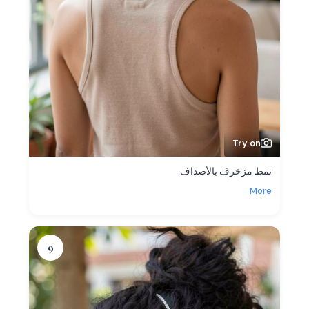
Try on
نمط مزخرف بالأصداف
More
9