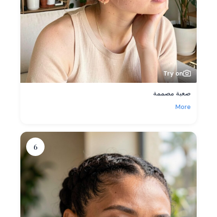
Try on
صعبة مصممة
More
6