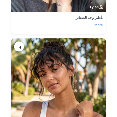
Try on
تأطير وجه الضفائر
More
14