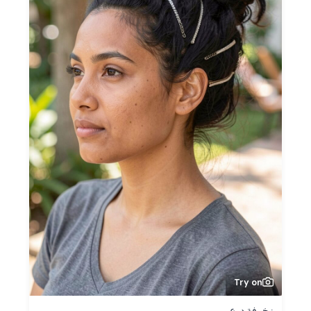
Try on
زخرفة درع