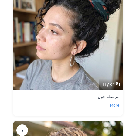
Try on
مرتبطة حول
More
2