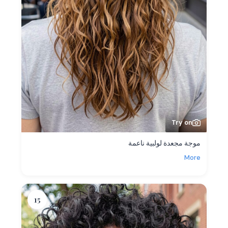
Try on
موجة مجعدة لولبية ناعمة
More
15