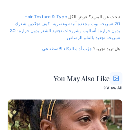
More
More
More
More
More
More
More
تبحث عن المزيد؟ عرض الكل
Hair Texture & Type
.
More
More
20 تسريحة بوب مجعدة أنيقة وعصرية
·
كيف تجعّدين شعركِ
بدون حرارة | أساليب وشروحات تجعيد الشعر بدون حرارة
·
30
More
More
More
تسريحة تجعيد بالقلم الرصاص
More
More
More
هل تريد تجربة؟
جرّب أداة الذكاء الاصطناعي
More
More
More
More
More
You May Also Like
View All
More
More