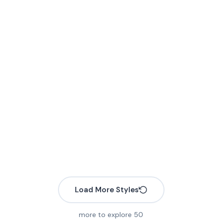
More
More
More
More
More
More
More
More
More
More
More
More
More
More
More
More
More
More
More
Load More Styles
More
More
more to explore
50