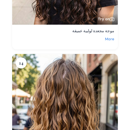
Try on
موجة مجعدة لولبية عميقة
More
14