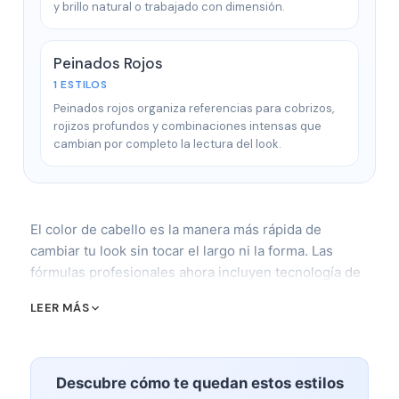
y brillo natural o trabajado con dimensión.
Peinados Rojos
1 ESTILOS
Peinados rojos organiza referencias para cobrizos,
rojizos profundos y combinaciones intensas que
cambian por completo la lectura del look.
El color de cabello es la manera más rápida de
cambiar tu look sin tocar el largo ni la forma. Las
fórmulas profesionales ahora incluyen tecnología de
reconstrucción de enlaces, opciones sin amoníaco y
LEER MÁS
pigmentos semipermanentes que depositan color
vivo sin levantar tu tono natural. La categoría abarca
desde un gloss de 20 minutos hasta una sesión de
color fantasía de seis horas.
Descubre cómo te quedan estos estilos