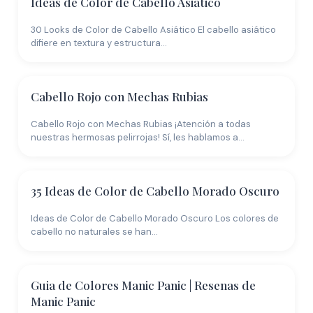
Ideas de Color de Cabello Asiático
Invierte en un shampoo sin sulfatos, lava con agua
fría y limita el uso de herramientas de calor. Esos tres
30 Looks de Color de Cabello Asiático El cabello asiático
hábitos por sí solos pueden duplicar la vida de
difiere en textura y estructura…
cualquier servicio de color.
Guarda de 3 a 5 imágenes de referencia antes de tu
Cabello Rojo con Mechas Rubias
cita que muestren tanto el color como la técnica que
deseas. Prueba diferentes tonos con la herramienta
Cabello Rojo con Mechas Rubias ¡Atención a todas
de IA para acotar tu dirección antes de gastar tiempo
nuestras hermosas pelirrojas! Sí, les hablamos a…
en el salón con consultas.
35 Ideas de Color de Cabello Morado Oscuro
Ideas de Color de Cabello Morado Oscuro Los colores de
cabello no naturales se han…
Guia de Colores Manic Panic | Resenas de
Manic Panic