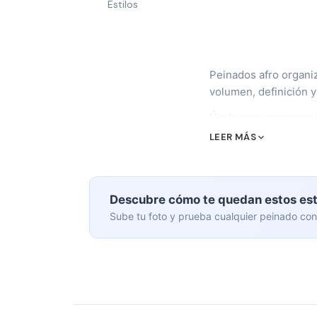
Estilos
Peinados afro organiz
volumen, definición y
Úsalo para comparar t
lavados o citas de sal
LEER MÁS
Descubre cómo te quedan estos est
Sube tu foto y prueba cualquier peinado con