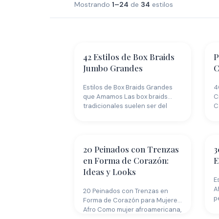
Mostrando
1–24
de
34
estilos
42 Estilos de Box Braids
P
Jumbo Grandes
C
Estilos de Box Braids Grandes
4
que Amamos Las box braids
C
tradicionales suelen ser del
C
lado…
c
20 Peinados con Trenzas
3
en Forma de Corazón:
E
Ideas y Looks
E
A
20 Peinados con Trenzas en
p
Forma de Corazón para Mujeres
h
Afro Como mujer afroamericana,
sé…