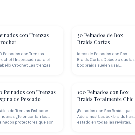
einados con Trenzas
30 Peinados de Box
rochet
Braids Cortas
0 Peinados con Trenzas
Ideas de Peinados con Box
rochet | Inspiración para el
Braids Cortas Debido a que las
abello Crochet Las trenzas
box braids suelen usar…
rochet hicieron…
0 Peinados con Trenzas
100 Peinados con Box
spina de Pescado
Braids Totalmente Chic
stilos de Trenzas Fishbone
¡Peinados con Box Braids que
fricanas ¿Te encantan los
Adoramos! Las box braids han
einados protectores que son
estado en todas las revistas,…
ermosos, elaborados y…