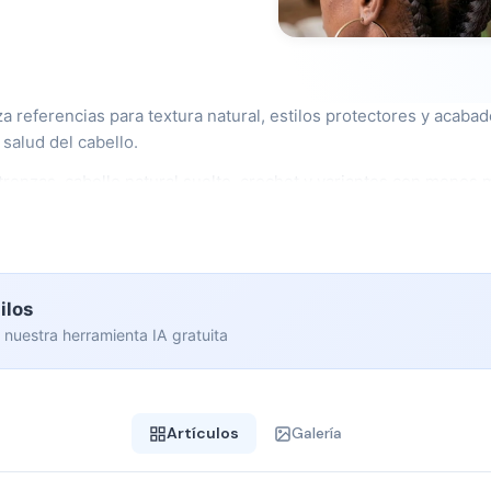
a referencias para textura natural, estilos protectores y acaba
 salud del cabello.
renzas, cabello natural suelto, crochet y variantes con menos 
ón.
ilos
 nuestra herramienta IA gratuita
Artículos
Galería