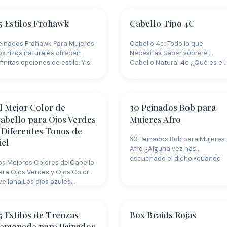
5 Estilos Frohawk
Cabello Tipo 4C
einados Frohawk Para Mujeres
Cabello 4c: Todo lo que
os rizos naturales ofrecen
Necesitas Saber sobre el
nfinitas opciones de estilo. Y si
Cabello Natural 4c ¿Qué es el
uscas…
l Mejor Color de
30 Peinados Bob para
abello para Ojos Verdes
Mujeres Afro
 Diferentes Tonos de
30 Peinados Bob para Mujeres
iel
Afro ¿Alguna vez has
escuchado el dicho «cuando
os Mejores Colores de Cabello
una mujer…
ara Ojos Verdes y Ojos Color
vellana Los ojos azules…
5 Estilos de Trenzas
Box Braids Rojas
emonade para Peinados