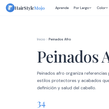
Skip
HairStyle
Mojo
Aprende
Por Largo
Color
to
content
Inicio
Peinados Afro
Peinados 
Peinados afro organiza referencias 
estilos protectores y acabados qu
definición y salud del cabello.
34