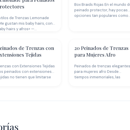
Box Braids Rojas En el mundo d
rotectores
peinado protector, hay pocas
opciones tan populares como
stilos de Trenzas Lemonade
Me gustan mis baby hairs, con
aby hairs y afros» —…
einados de Trenzas con
20 Peinados de Trenzas
xtensiones Tejidas
para Mujeres Afro
renzas con Extensiones Tejidas
Peinados de trenzas elegante
os peinados con extensiones
para mujeres afro Desde
ejidas no tienen que limitarse
tiempos inmemoriales, las
olo a…
trenzas han sido uno…
Peinados Afro
Learn
orías