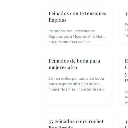
Peinados con Extensiones
3
Rápidas
P
L
Peinados con Extensiones
i
Rápidas para Mujeres Afro Han
b
surgido muchos estilos
diferentes de extensiones en…
Peinados de boda para
E
mujeres afro
C
y
25 increíbles peinados de boda
P
para mujeres afro Uno de los
momentos más importantes en…
L
p
A
35 Peinados con Crochet
3
Box Braids
L