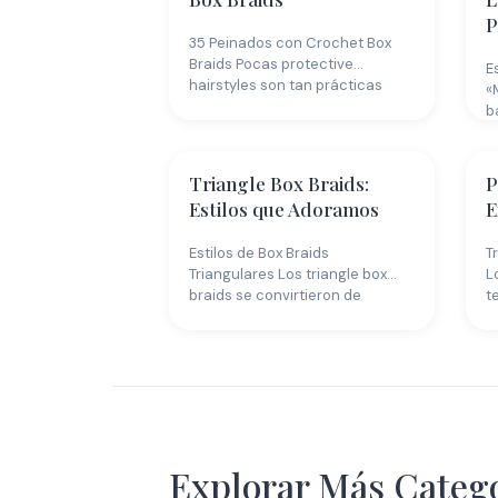
P
35 Peinados con Crochet Box
Braids Pocas protective
E
hairstyles son tan prácticas
«
como las crochet…
b
Triangle Box Braids:
P
Estilos que Adoramos
E
Estilos de Box Braids
T
Triangulares Los triangle box
L
braids se convirtieron de
t
inmediato en un…
s
Productos para el
Cabello
Explorar Más Categ