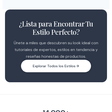
inmediatamente después.
avanzando rápido. Esperamos lanzar en las
próximas semanas. Todos en la lista de acceso
anticipado recibirán un email en el momento en
que esté listo.
¿Lista para Encontrar Tu
Estilo Perfecto?
Únete a miles que descubren su look ideal con
tutoriales de expertos, estilos en tendencia y
reseñas honestas de productos.
Explorar Todos los Estilos