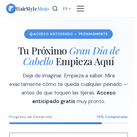
Skip
HairStyle
Mojo
ES
to
content
ACCESO ANTICIPADO — PRÓXIMAMENTE
Tu Próximo
Gran Día de
Cabello
Empieza Aquí
Deja de imaginar. Empieza a saber. Mira
exactamente cómo te queda cualquier peinado —
antes de que toquen las tijeras.
Acceso
anticipado gratis
muy pronto.
Progreso de Desarrollo
78% Completado