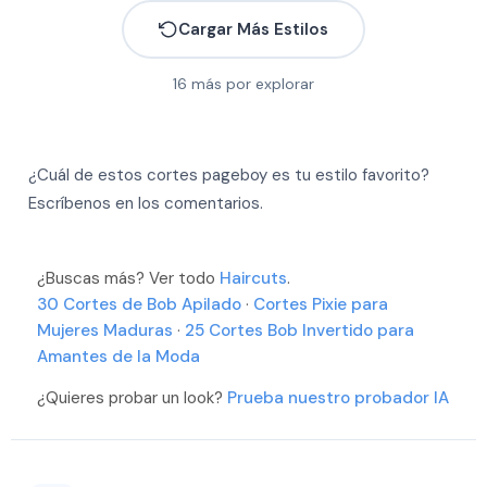
Cargar Más Estilos
16
más por explorar
¿Cuál de estos cortes pageboy es tu estilo favorito?
Más
Escríbenos en los comentarios.
Más
Más
Más
Más
¿Buscas más? Ver todo
Haircuts
.
Más
Más
30 Cortes de Bob Apilado
·
Cortes Pixie para
Más
Mujeres Maduras
·
25 Cortes Bob Invertido para
Más
Más
Amantes de la Moda
Más
Más
¿Quieres probar un look?
Prueba nuestro probador IA
Más
Más
Más