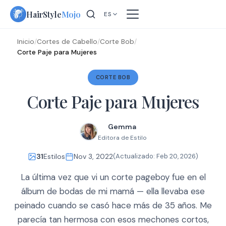
Skip
HairStyle
Mojo
ES
to
content
Inicio
/
Cortes de Cabello
/
Corte Bob
/
Corte Paje para Mujeres
CORTE BOB
Corte Paje para Mujeres
Gemma
Editora de Estilo
31
Estilos
Nov 3, 2022
(Actualizado:
Feb 20, 2026
)
La última vez que vi un corte pageboy fue en el
álbum de bodas de mi mamá — ella llevaba ese
peinado cuando se casó hace más de 35 años. Me
parecía tan hermosa con esos mechones cortos,