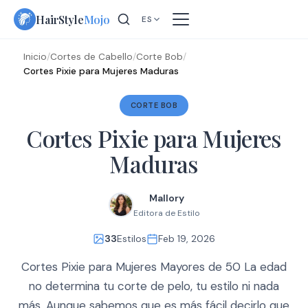
Skip
HairStyle
Mojo
ES
to
content
Inicio
/
Cortes de Cabello
/
Corte Bob
/
Cortes Pixie para Mujeres Maduras
CORTE BOB
Cortes Pixie para Mujeres
Maduras
Mallory
Editora de Estilo
33
Estilos
Feb 19, 2026
Cortes Pixie para Mujeres Mayores de 50 La edad
no determina tu corte de pelo, tu estilo ni nada
más. Aunque sabemos que es más fácil decirlo que