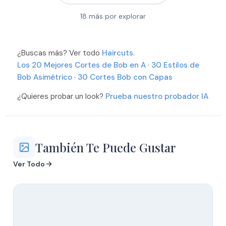
18
más por explorar
¿Buscas más? Ver todo
Más
Haircuts
.
Más
Los 20 Mejores Cortes de Bob en A
·
30 Estilos de
Más
Bob Asimétrico
Más
·
30 Cortes Bob con Capas
Más
Más
¿Quieres probar un look?
Prueba nuestro probador IA
Más
Más
Más
Más
También Te Puede Gustar
Ver Todo